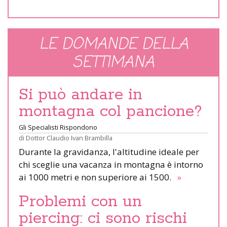
LE DOMANDE DELLA
SETTIMANA
Si può andare in
montagna col pancione?
Gli Specialisti Rispondono
di
Dottor Claudio Ivan Brambilla
Durante la gravidanza, l'altitudine ideale per
chi sceglie una vacanza in montagna è intorno
ai 1000 metri e non superiore ai 1500.
»
Problemi con un
piercing: ci sono rischi