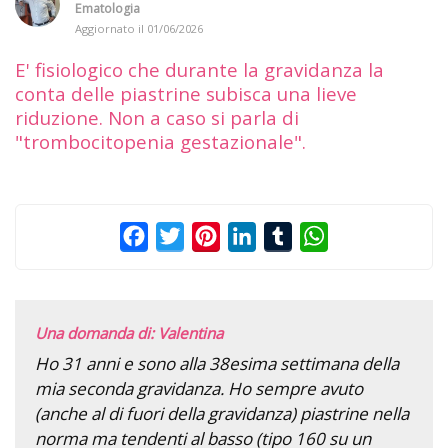
Ematologia
Aggiornato il
01/06/2026
E' fisiologico che durante la gravidanza la
conta delle piastrine subisca una lieve
riduzione. Non a caso si parla di
"trombocitopenia gestazionale".
Facebook
Twitter
Pinterest
LinkedIn
Tumblr
WhatsApp
Una domanda di: Valentina
Ho 31 anni e sono alla 38esima settimana della
mia seconda gravidanza. Ho sempre avuto
(anche al di fuori della gravidanza) piastrine nella
norma ma tendenti al basso (tipo 160 su un