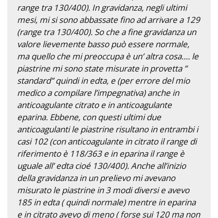
range tra 130/400). In gravidanza, negli ultimi
mesi, mi si sono abbassate fino ad arrivare a 129
(range tra 130/400). So che a fine gravidanza un
valore lievemente basso può essere normale,
ma quello che mi preoccupa è un’ altra cosa…. le
piastrine mi sono state misurate in provetta ”
standard” quindi in edta, e (per errore del mio
medico a compilare l’impegnativa) anche in
anticoagulante citrato e in anticoagulante
eparina. Ebbene, con questi ultimi due
anticoagulanti le piastrine risultano in entrambi i
casi 102 (con anticoagulante in citrato il range di
riferimento è 118/363 e in eparina il range è
uguale all’ edta cioé 130/400). Anche all’inizio
della gravidanza in un prelievo mi avevano
misurato le piastrine in 3 modi diversi e avevo
185 in edta ( quindi normale) mentre in eparina
e in citrato avevo di meno ( forse sui 120 ma non