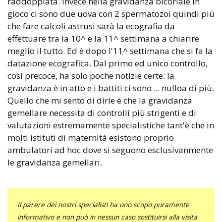
raddoppiata. Invece nella gravidanza bicoriale in
gioco ci sono due uova con 2 spermatozoi quindi più
che fare calcoli astrusi sarà la ecografia da
effettuare tra la 10^ e la 11^ settimana a chiarire
meglio il tutto. Ed è dopo l'11^ settimana che si fa la
datazione ecografica. Dal primo ed unico controllo,
così precoce, ha solo poche notizie certe: la
gravidanza è in atto e i battiti ci sono ... nulloa di più.
Quello che mi sento di dirle è che la gravidanza
gemellare necessita di controlli più strigenti e di
valutazioni estremamente specialistiche tant'è che in
molti istituti di maternità esistono proprio
ambulatori ad hoc dove si seguono esclusivanmente
le gravidanza gemellari.
Il parere dei nostri specialisti ha uno scopo puramente
informativo e non può in nessun caso sostituirsi alla visita