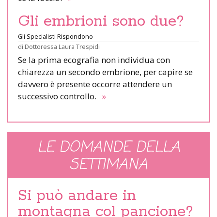
Gli embrioni sono due?
Gli Specialisti Rispondono
di
Dottoressa Laura Trespidi
Se la prima ecografia non individua con
chiarezza un secondo embrione, per capire se
davvero è presente occorre attendere un
successivo controllo.
»
LE DOMANDE DELLA
SETTIMANA
Si può andare in
montagna col pancione?