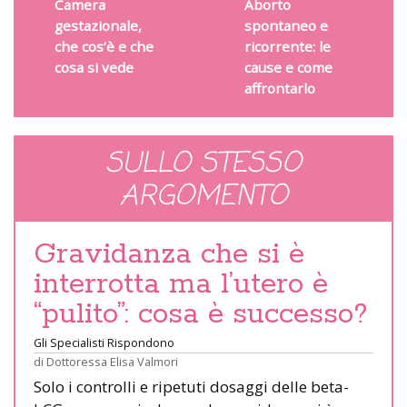
Camera
Aborto
gestazionale,
spontaneo e
che cos’è e che
ricorrente: le
cosa si vede
cause e come
affrontarlo
SULLO STESSO
ARGOMENTO
Gravidanza che si è
interrotta ma l’utero è
“pulito”: cosa è successo?
Gli Specialisti Rispondono
di
Dottoressa Elisa Valmori
Solo i controlli e ripetuti dosaggi delle beta-