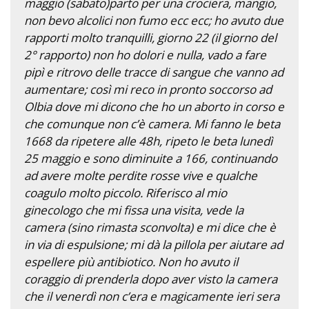
maggio (sabato)parto per una crociera, mangio,
non bevo alcolici non fumo ecc ecc; ho avuto due
rapporti molto tranquilli, giorno 22 (il giorno del
2° rapporto) non ho dolori e nulla, vado a fare
pipì e ritrovo delle tracce di sangue che vanno ad
aumentare; così mi reco in pronto soccorso ad
Olbia dove mi dicono che ho un aborto in corso e
che comunque non c’è camera. Mi fanno le beta
1668 da ripetere alle 48h, ripeto le beta lunedì
25 maggio e sono diminuite a 166, continuando
ad avere molte perdite rosse vive e qualche
coagulo molto piccolo. Riferisco al mio
ginecologo che mi fissa una visita, vede la
camera (sino rimasta sconvolta) e mi dice che è
in via di espulsione; mi dà la pillola per aiutare ad
espellere più antibiotico. Non ho avuto il
coraggio di prenderla dopo aver visto la camera
che il venerdì non c’era e magicamente ieri sera