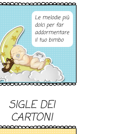
Le melodie più
dolci per far
addormentare
il tuo bimbo
SIGLE DEI
CARTONI