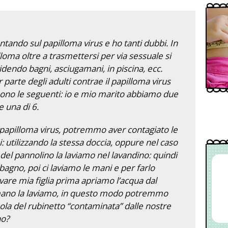
tando sul papilloma virus e ho tanti dubbi. In
lloma oltre a trasmettersi per via sessuale si
endo bagni, asciugamani, in piscina, ecc.
parte degli adulti contrae il papilloma virus
ono le seguenti: io e mio marito abbiamo due
e una di 6.
 papilloma virus, potremmo aver contagiato le
i: utilizzando la stessa doccia, oppure nel caso
o del pannolino la laviamo nel lavandino: quindi
agno, poi ci laviamo le mani e per farlo
avare mia figlia prima apriamo l’acqua dal
 mano la laviamo, in questo modo potremmo
la del rubinetto “contaminata” dalle nostre
no?