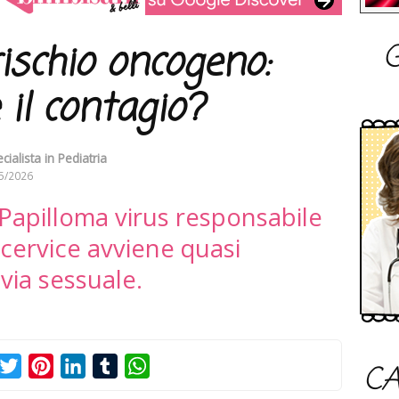
G
ischio oncogeno:
il contagio?
ialista in Pediatria
5/2026
 Papilloma virus responsabile
 cervice avviene quasi
via sessuale.
acebook
Twitter
Pinterest
LinkedIn
Tumblr
WhatsApp
CA