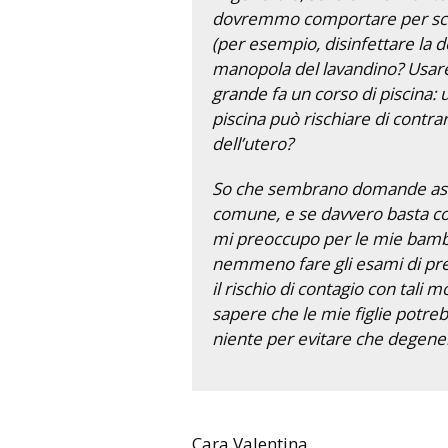
dovremmo comportare per scongi
(per esempio, disinfettare la do
manopola del lavandino? Usare 
grande fa un corso di piscina: u
piscina può rischiare di contra
dell’utero?
So che sembrano domande assur
comune, e se davvero basta co
mi preoccupo per le mie bamb
nemmeno fare gli esami di pre
il rischio di contagio con tali 
sapere che le mie figlie potre
niente per evitare che degener
Cara Valentina,