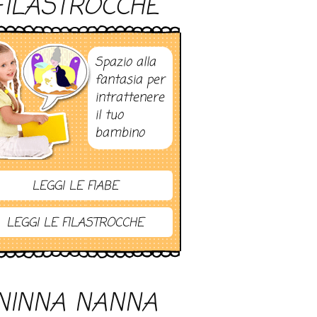
FILASTROCCHE
Spazio alla
fantasia per
intrattenere
il tuo
bambino
LEGGI LE FIABE
LEGGI LE FILASTROCCHE
NINNA NANNA