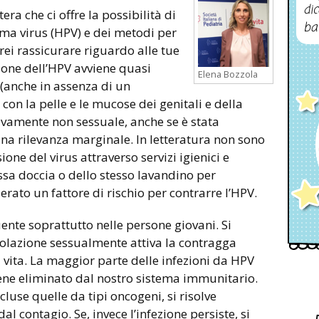
dic
era che ci offre la possibilità di
ba
oma virus (HPV) e dei metodi per
rrei rassicurare riguardo alle tue
ssione dell’HPV avviene quasi
Elena Bozzola
(anche in assenza di un
on la pelle e le mucose dei genitali e della
ivamente non sessuale, anche se è stata
na rilevanza marginale. In letteratura non sono
one del virus attraverso servizi igienici e
essa doccia o dello stesso lavandino per
rato un fattore di rischio per contrarre l’HPV.
ente soprattutto nelle persone giovani. Si
polazione sessualmente attiva la contragga
 vita. La maggior parte delle infezioni da HPV
 viene eliminato dal nostro sistema immunitario.
ncluse quelle da tipi oncogeni, si risolve
 contagio. Se, invece l’infezione persiste, si