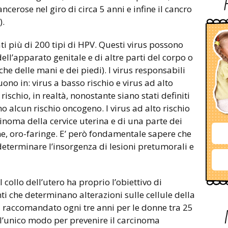
cerose nel giro di circa 5 anni e infine il cancro
).
ti più di 200 tipi di HPV. Questi virus possono
ll’apparato genitale e di altre parti del corpo o
che delle mani e dei piedi). I virus responsabili
guono in: virus a basso rischio e virus ad alto
rischio, in realtà, nonostante siano stati definiti
o alcun rischio oncogeno. I virus ad alto rischio
noma della cervice uterina e di una parte dei
ne, oro-faringe. E’ però fondamentale sapere che
 determinare l’insorgenza di lesioni pretumorali e
 collo dell’utero ha proprio l’obiettivo di
nti che determinano alterazioni sulle cellule della
ora raccomandato ogni tre anni per le donne tra 25
 l’unico modo per prevenire il carcinoma