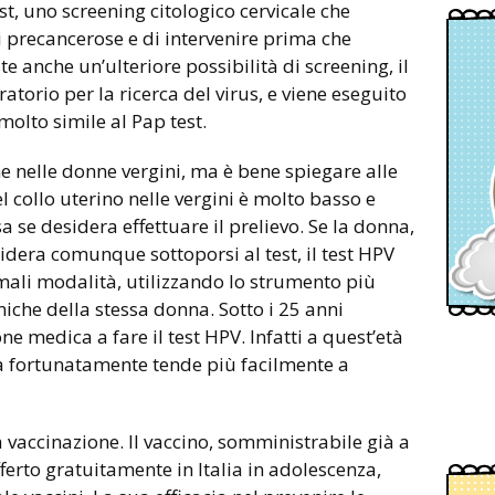
est, uno screening citologico cervicale che
ni precancerose e di intervenire prima che
e anche un’ulteriore possibilità di screening, il
atorio per la ricerca del virus, e viene eseguito
olto simile al Pap test.
he nelle donne vergini, ma è bene spiegare alle
l collo uterino nelle vergini è molto basso e
a se desidera effettuare il prelievo. Se la donna,
era comunque sottoporsi al test, il test HPV
mali modalità, utilizzando lo strumento più
che della stessa donna. Sotto i 25 anni
ne medica a fare il test HPV. Infatti a quest’età
ma fortunatamente tende più facilmente a
la vaccinazione. Il vaccino, somministrabile già a
fferto gratuitamente in Italia in adolescenza,