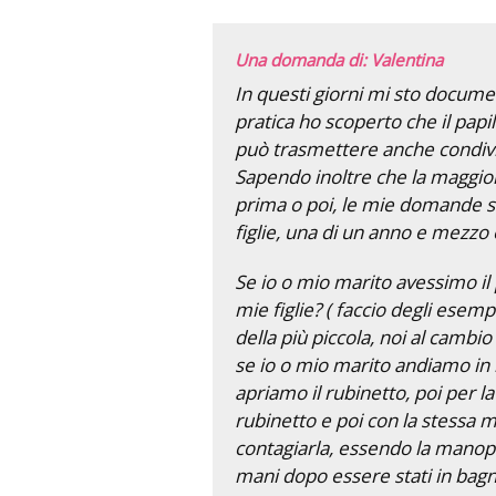
Una domanda di: Valentina
In questi giorni mi sto documen
pratica ho scoperto che il papi
può trasmettere anche condivid
Sapendo inoltre che la maggior 
prima o poi, le mie domande s
figlie, una di un anno e mezzo 
Se io o mio marito avessimo il
mie figlie? ( faccio degli esemp
della più piccola, noi al cambi
se io o mio marito andiamo in b
apriamo il rubinetto, poi per l
rubinetto e poi con la stessa
contagiarla, essendo la manopo
mani dopo essere stati in bag