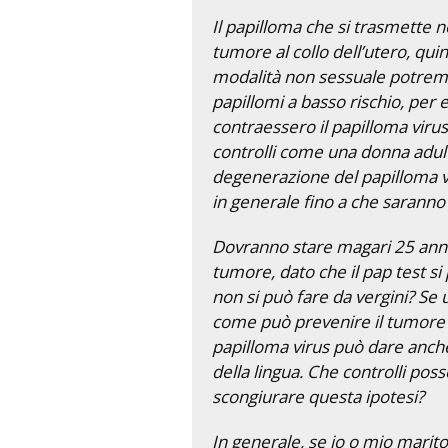
Il papilloma che si trasmette n
tumore al collo dell’utero, quin
modalità non sessuale potremmo
papillomi a basso rischio, per 
contraessero il papilloma viru
controlli come una donna adult
degenerazione del papilloma v
in generale fino a che saranno 
Dovranno stare magari 25 anni c
tumore, dato che il pap test si
non si può fare da vergini? Se 
come può prevenire il tumore al
papilloma virus può dare anche
della lingua. Che controlli posso
scongiurare questa ipotesi?
In generale, se io o mio marito