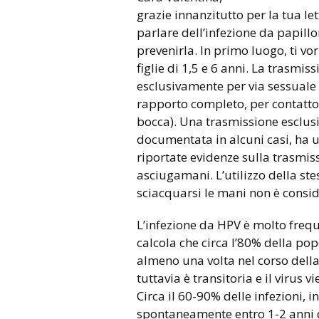
grazie innanzitutto per la tua lett
parlare dell’infezione da papill
prevenirla. In primo luogo, ti vo
figlie di 1,5 e 6 anni. La trasmi
esclusivamente per via sessuale 
rapporto completo, per contatto c
bocca). Una trasmissione esclus
documentata in alcuni casi, ha u
riportate evidenze sulla trasmissi
asciugamani. L’utilizzo della st
sciacquarsi le mani non è conside
L’infezione da HPV è molto frequ
calcola che circa l’80% della po
almeno una volta nel corso della
tuttavia è transitoria e il virus
Circa il 60-90% delle infezioni, i
spontaneamente entro 1-2 anni dal