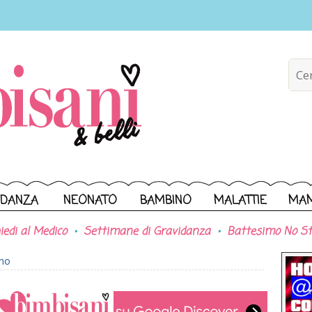
IDANZA
NEONATO
BAMBINO
MALATTIE
MA
iedi al Medico
Settimane di Gravidanza
Battesimo No St
ono