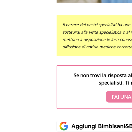
Il parere dei nostri specialisti ha 
sostituirsi alla visita specialistica o 
mettono a disposizione le loro conosce
diffusione di notizie mediche corrett
Se non trovi la risposta a
specialisti. T
FAI UNA