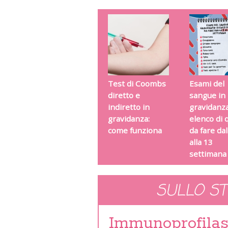
Test di Coombs
Esami del
diretto e
sangue in
indiretto in
gravidanza
gravidanza:
elenco di q
come funziona
da fare dal
alla 13
settimana
SULLO S
Immunoprofilass