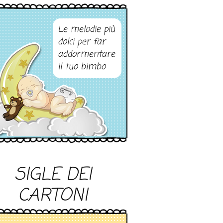
Le melodie più
dolci per far
addormentare
il tuo bimbo
SIGLE DEI
CARTONI