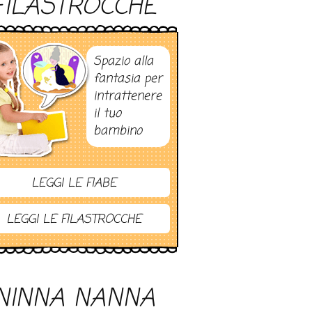
FILASTROCCHE
Spazio alla
fantasia per
intrattenere
il tuo
bambino
LEGGI LE FIABE
LEGGI LE FILASTROCCHE
NINNA NANNA