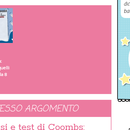
dic
ba
:
uelli
la 8
TESSO ARGOMENTO
i e test di Coombs: