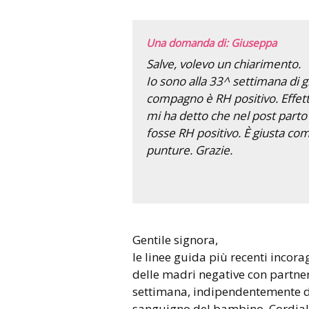
Una domanda di: Giuseppa
Salve, volevo un chiarimento.
Io sono alla 33^ settimana di g
compagno è RH positivo. Effett
mi ha detto che nel post part
fosse RH positivo. È giusta c
punture. Grazie.
Gentile signora,
le linee guida più recenti incor
delle madri negative con partner
settimana, indipendentemente d
sanguigno del bambino. Cordia