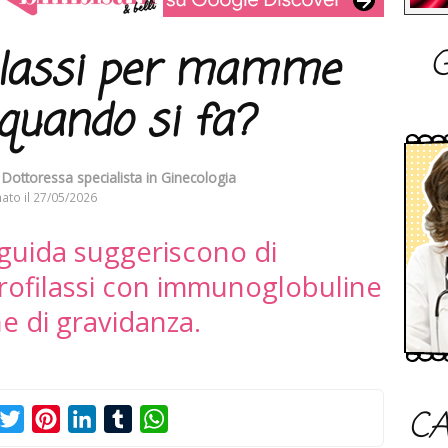
G
lassi per mamme
quando si fa?
Dottoressa specialista in Ginecologia
ato il
27/05/2026
 guida suggeriscono di
rofilassi con immunoglobuline
e di gravidanza.
CA
acebook
Twitter
Pinterest
LinkedIn
Tumblr
WhatsApp