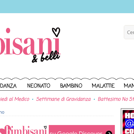
IDANZA
NEONATO
BAMBINO
MALATTIE
MA
iedi al Medico
Settimane di Gravidanza
Battesimo No St
ono