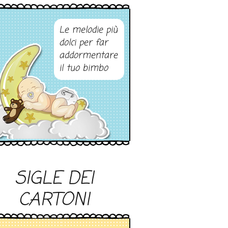
Le melodie più
dolci per far
addormentare
il tuo bimbo
SIGLE DEI
CARTONI