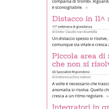
comparsa di trombi. Riguardar
è sconsigliabile.
»
Distacco in 11^
11° settimana di gravidanza
di
Dottor Claudio Ivan Brambilla
Un distacco spesso si risolve, 
comunque sia vitale e cresca
Piccola area d
che non si risol
Gli Specialisti Rispondono
di
Dottoressa Elisa Valmori
A volte è necessario che tras
anomalia si risolva. Quello ch
cresca a un ritmo regolare.
»
Integratori in 