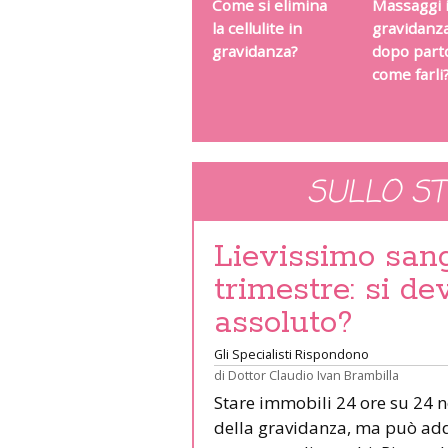
Come si elimina
Massaggi 
la cellulite in
gravidanz
gravidanza?
dopo part
come farli
SULLO S
Lievissimo san
trimestre: si de
assoluto?
Gli Specialisti Rispondono
di
Dottor Claudio Ivan Brambilla
Stare immobili 24 ore su 24 no
della gravidanza, ma può add