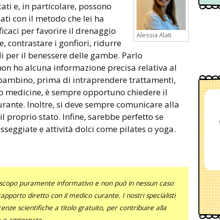
ti e, in particolare, possono
uati con il metodo che lei ha
icaci per favorire il drenaggio
Alessia Alati
ne, contrastare i gonfiori, ridurre
ili per il benessere delle gambe. Parlo
on ho alcuna informazione precisa relativa al
bambino, prima di intraprendere trattamenti,
o medicine, è sempre opportuno chiedere il
rante. Inoltre, si deve sempre comunicare alla
l proprio stato. Infine, sarebbe perfetto se
sseggiate e attività dolci come pilates o yoga.
uno scopo puramente informativo e non può in nessun caso
al rapporto diretto con il medico curante. I nostri specialisti
nze scientifiche a titolo gratuito, per contribuire alla
e e aggiornate.