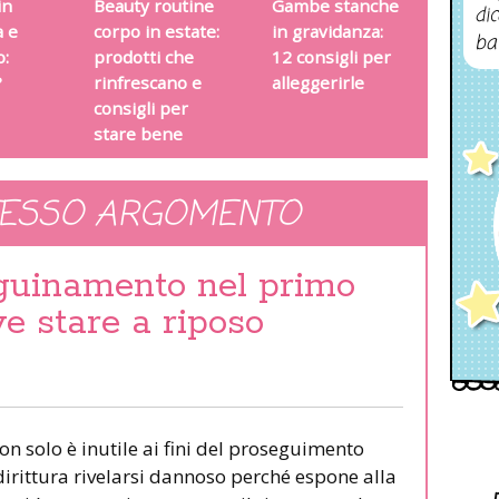
in
Beauty routine
Gambe stanche
dic
a e
corpo in estate:
in gravidanza:
ba
o:
prodotti che
12 consigli per
?
rinfrescano e
alleggerirle
consigli per
stare bene
TESSO ARGOMENTO
guinamento nel primo
ve stare a riposo
n solo è inutile ai fini del proseguimento
irittura rivelarsi dannoso perché espone alla