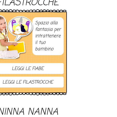
FILASTROCCHE
Spazio alla
fantasia per
intrattenere
il tuo
bambino
LEGGI LE FIABE
LEGGI LE FILASTROCCHE
NINNA NANNA