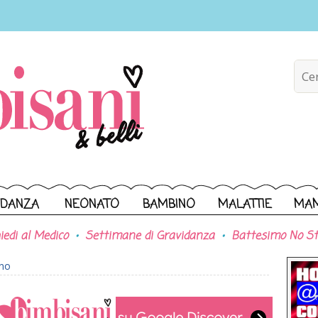
IDANZA
NEONATO
BAMBINO
MALATTIE
MA
iedi al Medico
Settimane di Gravidanza
Battesimo No St
ono