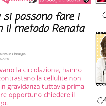
G
 si possono fare i
 il metodo Renata
alista in Chirurgia
5/2026
ivano la circolazione, hanno
ontrastano la cellulite non
in gravidanza tuttavia prima
pre opportuno chiedere il
CA
go.