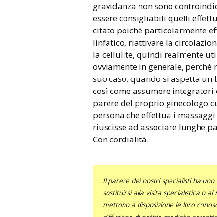
gravidanza non sono controindica
essere consigliabili quelli effett
citato poiché particolarmente eff
linfatico, riattivare la circolazio
la cellulite, quindi realmente ut
ovviamente in generale, perché n
suo caso: quando si aspetta un 
così come assumere integratori 
parere del proprio ginecologo cu
persona che effettua i massaggi i
riuscisse ad associare lunghe pa
Con cordialità.
Il parere dei nostri specialisti ha 
sostituirsi alla visita specialistica o 
mettono a disposizione le loro conosce
diffusione di notizie mediche corrett