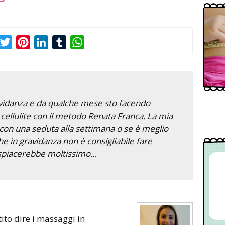
acebook
Twitter
Pinterest
LinkedIn
Tumblr
WhatsApp
avidanza e da qualche mese sto facendo
cellulite con il metodo Renata Franca. La mia
on una seduta alla settimana o se è meglio
e in gravidanza non è consigliabile fare
ispiacerebbe moltissimo…
tito dire i massaggi in