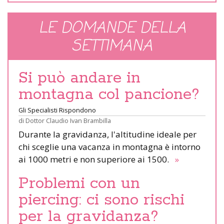
LE DOMANDE DELLA
SETTIMANA
Si può andare in
montagna col pancione?
Gli Specialisti Rispondono
di
Dottor Claudio Ivan Brambilla
Durante la gravidanza, l'altitudine ideale per
chi sceglie una vacanza in montagna è intorno
ai 1000 metri e non superiore ai 1500.
»
Problemi con un
piercing: ci sono rischi
per la gravidanza?