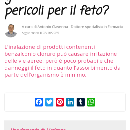
pericoli per il feto?
A cura di
Antonio Clavenna - Dottore specialista in Farmacia
Aggiornato il
02/10/2025
L'inalazione di prodotti contenenti
benzalconio cloruro può causare irritazione
delle vie aeree, però è poco probabile che
danneggi il feto in quanto l'assorbimento da
parte dell'organismo è minimo.
Facebook
Twitter
Pinterest
LinkedIn
Tumblr
WhatsApp
Una domanda di: Marianna