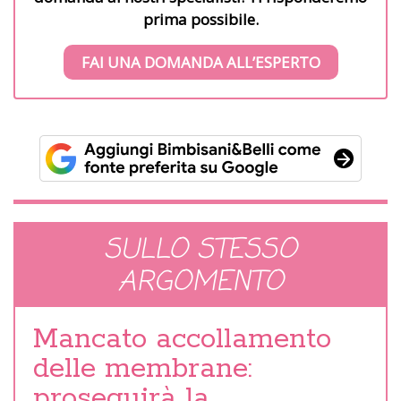
prima possibile.
FAI UNA DOMANDA ALL’ESPERTO
SULLO STESSO
ARGOMENTO
Mancato accollamento
delle membrane:
proseguirà la