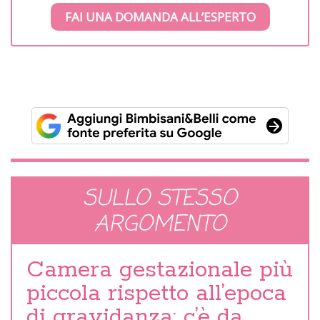
FAI UNA DOMANDA ALL’ESPERTO
SULLO STESSO
ARGOMENTO
Camera gestazionale più
piccola rispetto all’epoca
di gravidanza: c’è da