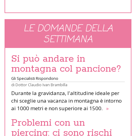
LE DOMANDE DELLA
SETTIMANA
Si può andare in
montagna col pancione?
Gli Specialisti Rispondono
di
Dottor Claudio Ivan Brambilla
Durante la gravidanza, l'altitudine ideale per
chi sceglie una vacanza in montagna è intorno
ai 1000 metri e non superiore ai 1500.
»
Problemi con un
piercing: ci sono rischi