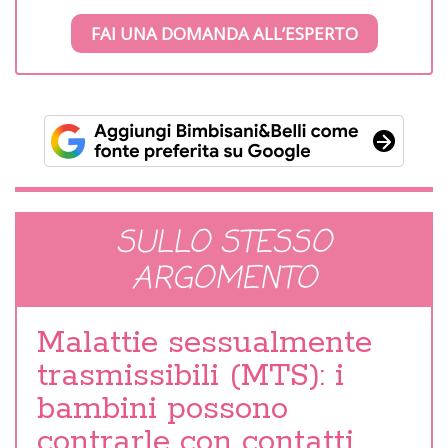
FAI UNA DOMANDA ALL’ESPERTO
SULLO STESSO
ARGOMENTO
Malattie sessualmente
trasmissibili (MTS): i
bambini possono
contrarle con contatti