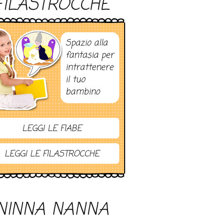
FILASTROCCHE
Spazio alla
fantasia per
intrattenere
il tuo
bambino
LEGGI LE FIABE
LEGGI LE FILASTROCCHE
NINNA NANNA