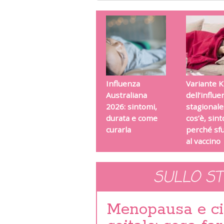
Influenza
Variante K
Australiana
dell’influe
2026: sintomi,
stagionale
durata e come
cos’è, sin
curarla
perché sf
al vaccino
SULLO S
Menopausa e cis