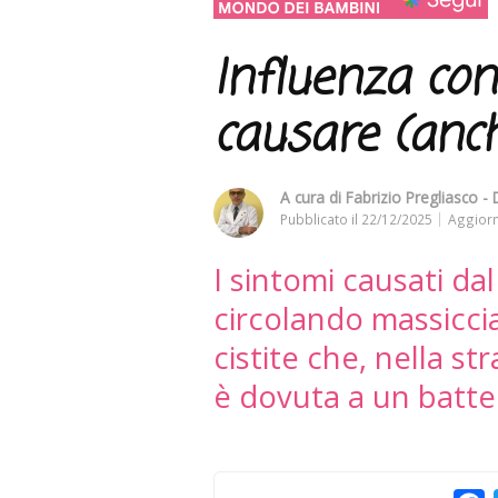
Influenza con
causare (anch
A cura di
Fabrizio Pregliasco - D
Pubblicato il
22/12/2025
Aggiorn
I sintomi causati dal
circolando massicc
cistite che, nella s
è dovuta a un batte