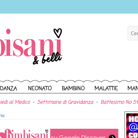
IDANZA
NEONATO
BAMBINO
MALATTIE
MA
iedi al Medico
Settimane di Gravidanza
Battesimo No St
ono