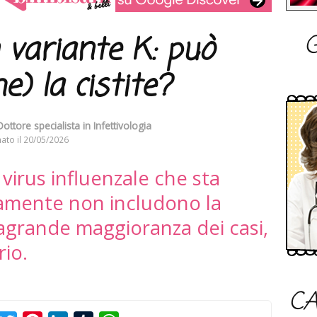
G
 variante K: può
e) la cistite?
ottore specialista in Infettivologia
ato il
20/05/2026
 virus influenzale che sta
iamente non includono la
tragrande maggioranza dei casi,
rio.
CA