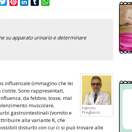
acebook
Twitter
Pinterest
LinkedIn
Tumblr
WhatsApp
che su apparato urinario e determinare
rus influenzale (immagino che lei
 cistite. Sono rappresentati,
nfluenza, da febbre, tosse, mal
dolenzimento muscolare,
Fabrizio
urbi gastrointestinali (vomito e
Pregliasco
tribuire alla variante K, che
ossibili disturbi con cui ci si può trovare alle