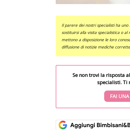
Il parere dei nostri specialisti ha 
sostituirsi alla visita specialistica o 
mettono a disposizione le loro conosce
diffusione di notizie mediche corrett
Se non trovi la risposta a
specialisti. T
FAI UNA