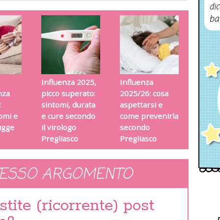
dic
ba
Influenza 2025,
Influenza
nza
picco superato:
2025/26: cosa
:
sintomi, durata
aspettarsi e
tomi e
e cure secondo
come prevenirla
ugge
il virologo
secondo
Pregliasco
Pregliasco
TESSO ARGOMENTO
tite (ricorrente) post