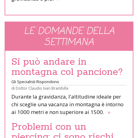
LE DOMANDE DELLA
SETTIMANA
Si può andare in
montagna col pancione?
Gli Specialisti Rispondono
di
Dottor Claudio Ivan Brambilla
Durante la gravidanza, l'altitudine ideale per
chi sceglie una vacanza in montagna è intorno
ai 1000 metri e non superiore ai 1500.
»
Problemi con un
piercing: ci sono rischi