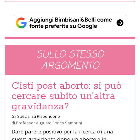
SULLO STESSO
ARGOMENTO
Cisti post aborto: si può
cercare subito un’altra
gravidanza?
Gli Specialisti Rispondono
di
Professor Augusto Enrico Semprini
Dare parere positivo per la ricerca di una
nuova gravidanza dopo un aborto e in