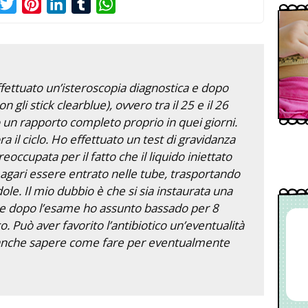
acebook
Twitter
Pinterest
LinkedIn
Tumblr
WhatsApp
fettuato un’isteroscopia diagnostica e dopo
n gli stick clearblue), ovvero tra il 25 e il 26
 un rapporto completo proprio in quei giorni.
a il ciclo. Ho effettuato un test di gravidanza
eoccupata per il fatto che il liquido iniettato
agari essere entrato nelle tube, trasportando
ole. Il mio dubbio è che si sia instaurata una
tre dopo l’esame ho assunto bassado per 8
. Può aver favorito l’antibiotico un’eventualità
 anche sapere come fare per eventualmente