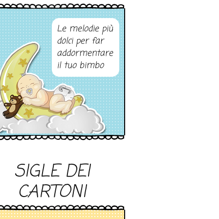
Le melodie più
dolci per far
addormentare
il tuo bimbo
SIGLE DEI
CARTONI