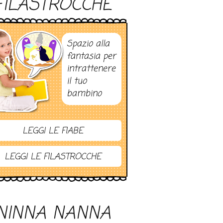
FILASTROCCHE
Spazio alla
fantasia per
intrattenere
il tuo
bambino
LEGGI LE FIABE
LEGGI LE FILASTROCCHE
NINNA NANNA