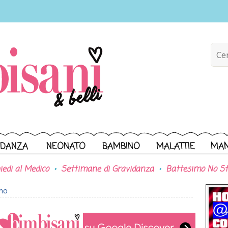
IDANZA
NEONATO
BAMBINO
MALATTIE
MA
iedi al Medico
Settimane di Gravidanza
Battesimo No St
ono