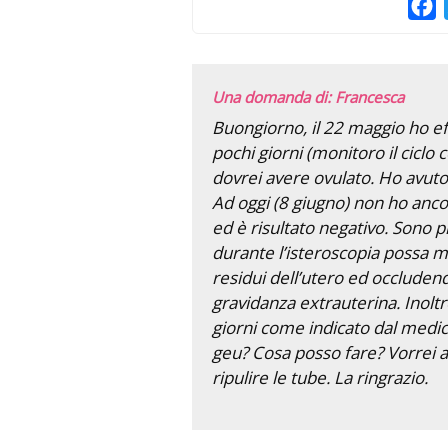
F
Una domanda di: Francesca
Buongiorno, il 22 maggio ho ef
pochi giorni (monitoro il ciclo co
dovrei avere ovulato. Ho avuto
Ad oggi (8 giugno) non ho ancor
ed è risultato negativo. Sono pr
durante l’isteroscopia possa m
residui dell’utero ed occludend
gravidanza extrauterina. Inol
giorni come indicato dal medico
geu? Cosa posso fare? Vorrei
ripulire le tube. La ringrazio.