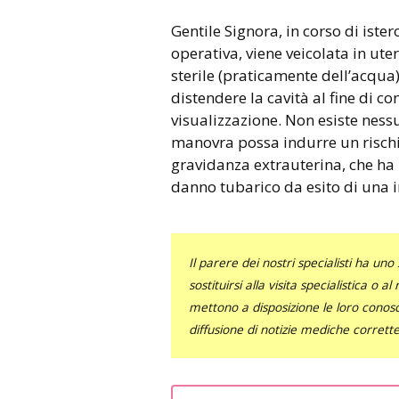
Gentile Signora, in corso di isteroscopia sia diagnostica che
operativa, viene veicolata in ute
sterile (praticamente dell’acqua)
distendere la cavità al fine di c
visualizzazione. Non esiste nessu
manovra possa indurre un rischi
gravidanza extrauterina, che ha 
danno tubarico da esito di una i
Il parere dei nostri specialisti ha 
sostituirsi alla visita specialistica o 
mettono a disposizione le loro conosce
diffusione di notizie mediche corrett