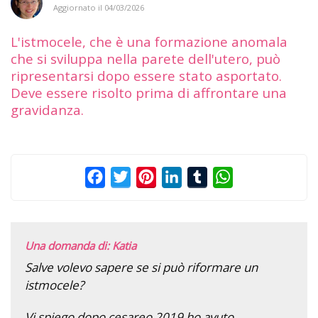
Aggiornato il
04/03/2026
L'istmocele, che è una formazione anomala
che si sviluppa nella parete dell'utero, può
ripresentarsi dopo essere stato asportato.
Deve essere risolto prima di affrontare una
gravidanza.
Facebook
Twitter
Pinterest
LinkedIn
Tumblr
WhatsApp
Una domanda di: Katia
Salve volevo sapere se si può riformare un
istmocele?
Vi spiego dopo cesareo 2019 ho avuto