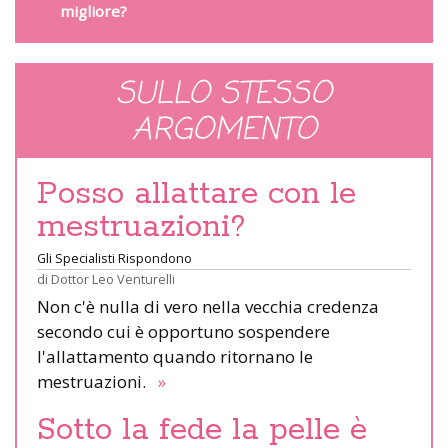
migliore?
SULLO STESSO
ARGOMENTO
Posso allattare con le
mestruazioni?
Gli Specialisti Rispondono
di
Dottor Leo Venturelli
Non c'è nulla di vero nella vecchia credenza
secondo cui è opportuno sospendere
l'allattamento quando ritornano le
mestruazioni.
»
Sotto la fede la pelle è