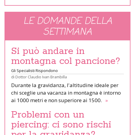
LE DOMANDE DELLA
SETTIMANA
Si può andare in
montagna col pancione?
Gli Specialisti Rispondono
di
Dottor Claudio Ivan Brambilla
Durante la gravidanza, l'altitudine ideale per
chi sceglie una vacanza in montagna è intorno
ai 1000 metri e non superiore ai 1500.
»
Problemi con un
piercing: ci sono rischi
per la gravidanza?