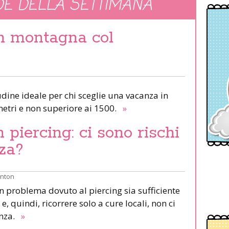
E DELLA SETTIMANA
in montagna col
udine ideale per chi sceglie una vacanza in
etri e non superiore ai 1500.
»
piercing: ci sono rischi
za?
inton
un problema dovuto al piercing sia sufficiente
e, quindi, ricorrere solo a cure locali, non ci
anza.
»