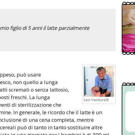
io figlio di 5 anni il latte parzialmente
appeso, può usare
fresco, non quello a lunga
atti scremati o senza lattosio,
sti freschi. La lunga
Leo Venturelli
nti di sterilizzazione che
mine. In generale, le ricordo che il latte è un
nclusione di una cena completa, mentre
eali può di tanto in tanto sostituire altre
liata in una giornata per i bambini è di 300 ml,