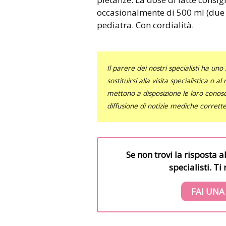
occasionalmente di 500 ml (due t
pediatra. Con cordialità.
Il parere dei nostri specialisti ha 
sostituirsi alla visita specialistica o 
mettono a disposizione le loro conosce
diffusione di notizie mediche corrett
Se non trovi la risposta a
specialisti. T
FAI UNA