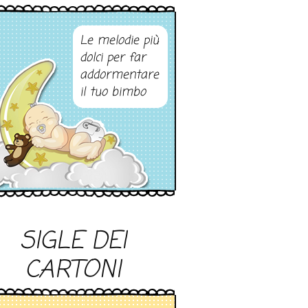
Le melodie più
dolci per far
addormentare
il tuo bimbo
SIGLE DEI
CARTONI