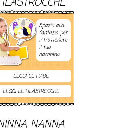
FILASTROCCHE
Spazio alla
fantasia per
intrattenere
il tuo
bambino
LEGGI LE FIABE
LEGGI LE FILASTROCCHE
NINNA NANNA