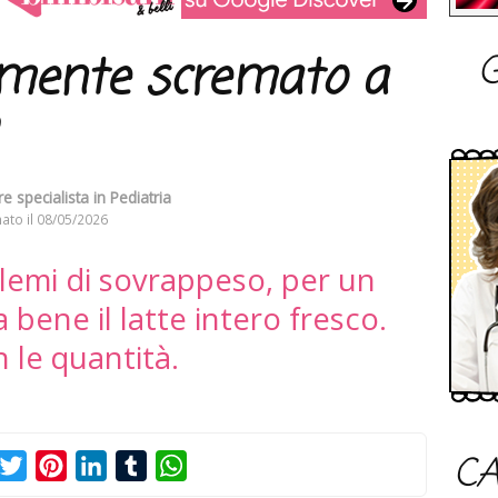
G
lmente scremato a
e specialista in Pediatria
ato il
08/05/2026
lemi di sovrappeso, per un
 bene il latte intero fresco.
 le quantità.
CA
acebook
Twitter
Pinterest
LinkedIn
Tumblr
WhatsApp