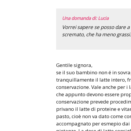
Una domanda di: Lucia
Vorrei sapere se posso dare a m
scremato, che ha meno grassi.
Gentile signora,
se il suo bambino non é in sovr
tranquillamente il latte intero, 
conservazione. Vale anche per i l
che appunto devono essere propo
conservazione prevede procedime
privano il latte di proteine e vita
pasto, cioè non va dato come co
accompagnato per esmepio dai cer
pietanze. La dose di latte consig