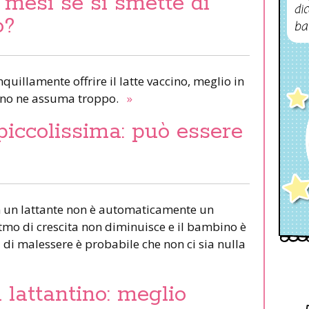
 mesi se si smette di
dic
o?
ba
quillamente offrire il latte vaccino, meglio in
bino ne assuma troppo.
»
piccolissima: può essere
in un lattante non è automaticamente un
itmo di crescita non diminuisce e il bambino è
i di malessere è probabile che non ci sia nulla
 lattantino: meglio