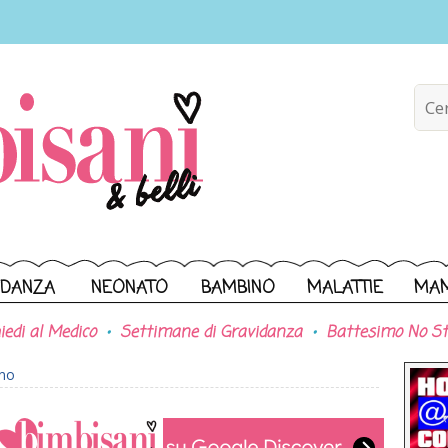
IDANZA
NEONATO
BAMBINO
MALATTIE
MA
iedi al Medico
Settimane di Gravidanza
Battesimo No St
ono