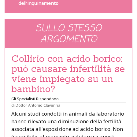
dell’inquinamento
SULLO STESSO
ARGOMENTO
Collirio con acido borico:
può causare infertilità se
viene impiegato su un
bambino?
Gli Specialisti Rispondono
di
Dottor Antonio Clavenna
Alcuni studi condotti in animali da laboratorio
hanno rilevato una diminuzione della fertilità
associata all'esposizione ad acido borico. Non
è possibile, al momento, valutare se questi