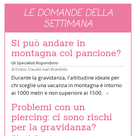
LE DOMANDE DELLA
SETTIMANA
Si può andare in
montagna col pancione?
Gli Specialisti Rispondono
di
Dottor Claudio Ivan Brambilla
Durante la gravidanza, l'altitudine ideale per
chi sceglie una vacanza in montagna è intorno
ai 1000 metri e non superiore ai 1500.
»
Problemi con un
piercing: ci sono rischi
per la gravidanza?