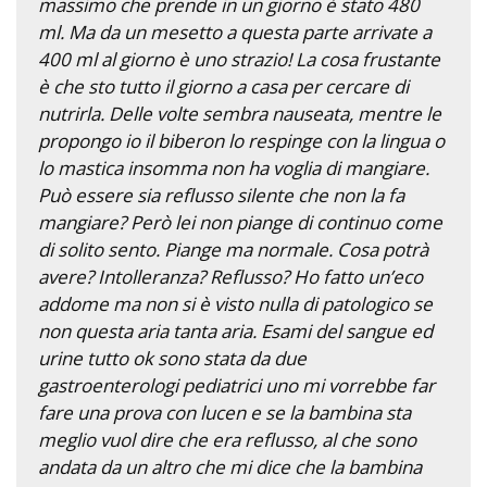
massimo che prende in un giorno è stato 480
ml. Ma da un mesetto a questa parte arrivate a
400 ml al giorno è uno strazio! La cosa frustante
è che sto tutto il giorno a casa per cercare di
nutrirla. Delle volte sembra nauseata, mentre le
propongo io il biberon lo respinge con la lingua o
lo mastica insomma non ha voglia di mangiare.
Può essere sia reflusso silente che non la fa
mangiare? Però lei non piange di continuo come
di solito sento. Piange ma normale. Cosa potrà
avere? Intolleranza? Reflusso? Ho fatto un’eco
addome ma non si è visto nulla di patologico se
non questa aria tanta aria. Esami del sangue ed
urine tutto ok sono stata da due
gastroenterologi pediatrici uno mi vorrebbe far
fare una prova con lucen e se la bambina sta
meglio vuol dire che era reflusso, al che sono
andata da un altro che mi dice che la bambina