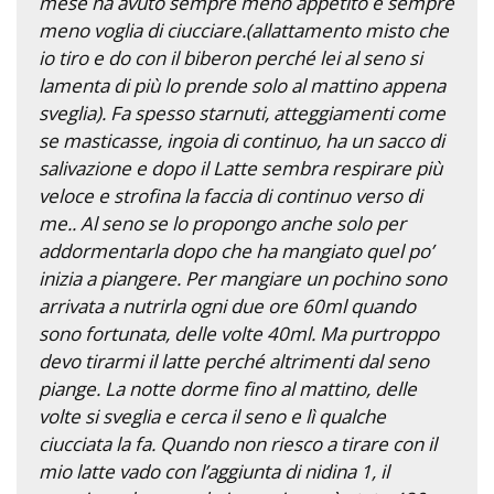
mese ha avuto sempre meno appetito e sempre
meno voglia di ciucciare.(allattamento misto che
io tiro e do con il biberon perché lei al seno si
lamenta di più lo prende solo al mattino appena
sveglia). Fa spesso starnuti, atteggiamenti come
se masticasse, ingoia di continuo, ha un sacco di
salivazione e dopo il Latte sembra respirare più
veloce e strofina la faccia di continuo verso di
me.. Al seno se lo propongo anche solo per
addormentarla dopo che ha mangiato quel po’
inizia a piangere. Per mangiare un pochino sono
arrivata a nutrirla ogni due ore 60ml quando
sono fortunata, delle volte 40ml. Ma purtroppo
devo tirarmi il latte perché altrimenti dal seno
piange. La notte dorme fino al mattino, delle
volte si sveglia e cerca il seno e lì qualche
ciucciata la fa. Quando non riesco a tirare con il
mio latte vado con l’aggiunta di nidina 1, il