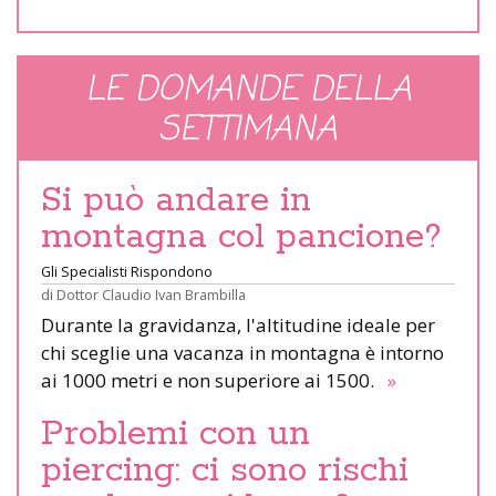
LE DOMANDE DELLA
SETTIMANA
Si può andare in
montagna col pancione?
Gli Specialisti Rispondono
di
Dottor Claudio Ivan Brambilla
Durante la gravidanza, l'altitudine ideale per
chi sceglie una vacanza in montagna è intorno
ai 1000 metri e non superiore ai 1500.
»
Problemi con un
piercing: ci sono rischi