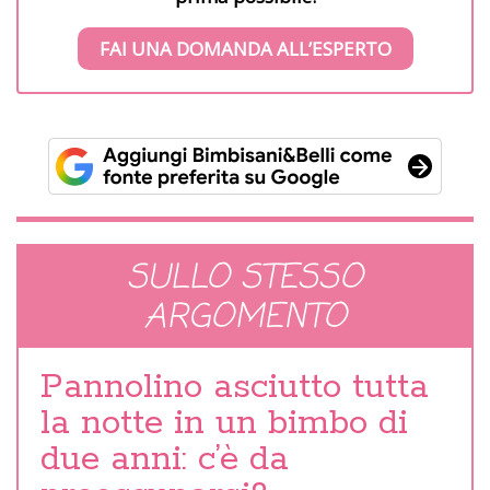
FAI UNA DOMANDA ALL’ESPERTO
SULLO STESSO
ARGOMENTO
Pannolino asciutto tutta
la notte in un bimbo di
due anni: c’è da