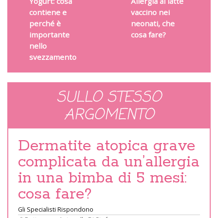
Yogurt: cosa
Allergia al latte
contiene e
vaccino nei
perché è
neonati, che
importante
cosa fare?
nello
svezzamento
SULLO STESSO
ARGOMENTO
Dermatite atopica grave
complicata da un’allergia
in una bimba di 5 mesi:
cosa fare?
Gli Specialisti Rispondono