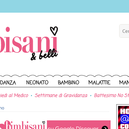
IDANZA
NEONATO
BAMBINO
MALATTIE
MA
iedi al Medico
Settimane di Gravidanza
Battesimo No St
ono