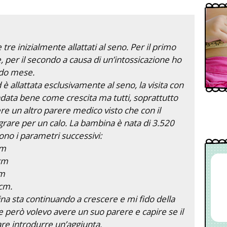
 tre inizialmente allattati al seno. Per il primo
, per il secondo a causa di un’intossicazione ho
ndo mese.
 è allattata esclusivamente al seno, la visita con
andata bene come crescita ma tutti, soprattutto
re un altro parere medico visto che con il
egrare per un calo. La bambina è nata di 3.520
ono i parametri successivi:
cm
cm
cm
 cm.
a sta continuando a crescere e mi fido della
ze però volevo avere un suo parere e capire se il
are introdurre un’aggiunta.