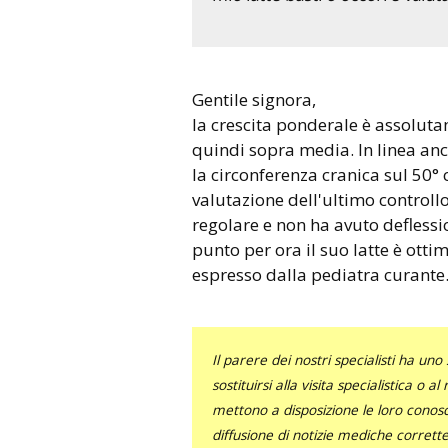
Gentile signora,
la crescita ponderale è assoluta
quindi sopra media. In linea anc
la circonferenza cranica sul 50° 
valutazione dell'ultimo controllo 
regolare e non ha avuto deflessi
punto per ora il suo latte è otti
espresso dalla pediatra curante
Il parere dei nostri specialisti ha 
sostituirsi alla visita specialistica o 
mettono a disposizione le loro conosce
diffusione di notizie mediche corrett