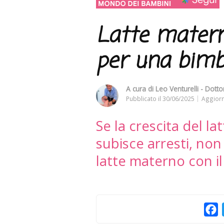
Latte matern
per una bimb
A cura di
Leo Venturelli - Dottor
Pubblicato il
30/06/2025
Aggiorn
Se la crescita del l
subisce arresti, non
latte materno con il l
F