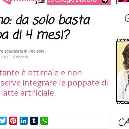
G
o: da solo basta
a di 4 mesi?
e specialista in Pediatria
ato il
30/06/2025
attante è ottimale e non
 serve integrare le poppate di
atte artificiale.
CA
acebook
Twitter
Pinterest
LinkedIn
Tumblr
WhatsApp