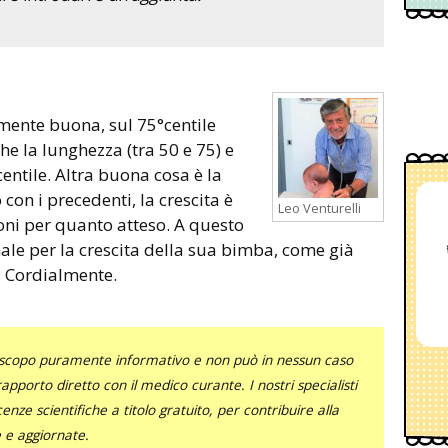
mente buona, sul 75°centile
he la lunghezza (tra 50 e 75) e
centile. Altra buona cosa è la
con i precedenti, la crescita è
Leo Venturelli
oni per quanto atteso. A questo
male per la crescita della sua bimba, come già
. Cordialmente.
uno scopo puramente informativo e non può in nessun caso
al rapporto diretto con il medico curante. I nostri specialisti
nze scientifiche a titolo gratuito, per contribuire alla
e e aggiornate.