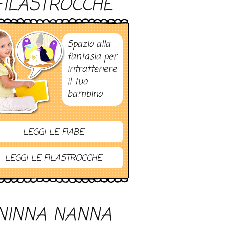
FILASTROCCHE
Spazio alla
fantasia per
intrattenere
il tuo
bambino
LEGGI LE FIABE
LEGGI LE FILASTROCCHE
NINNA NANNA