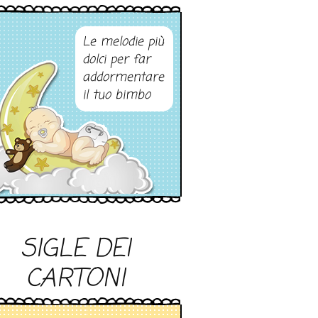
Le melodie più
dolci per far
addormentare
il tuo bimbo
SIGLE DEI
CARTONI