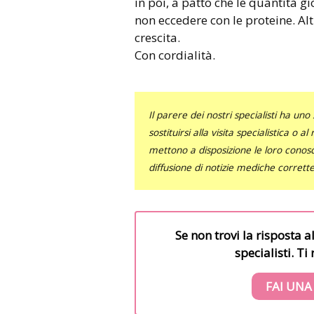
in poi, a patto che le quantità gi
non eccedere con le proteine. Alt
crescita.
Con cordialità.
Il parere dei nostri specialisti ha 
sostituirsi alla visita specialistica o 
mettono a disposizione le loro conosce
diffusione di notizie mediche corrett
Se non trovi la risposta a
specialisti. T
FAI UNA