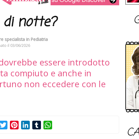
G
 di notte?
e specialista in Pediatria
ato il
03/06/2026
n dovrebbe essere introdotto
vita compiuto e anche in
rtuno non eccedere con le
acebook
Twitter
Pinterest
LinkedIn
Tumblr
WhatsApp
CA