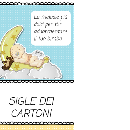
Le melodie più
dolci per far
addormentare
il tuo bimbo
SIGLE DEI
CARTONI