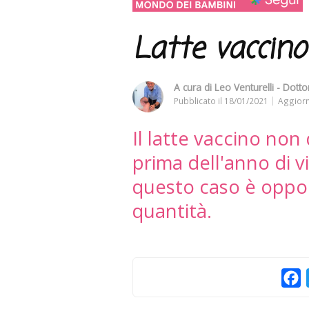
Latte vaccino
A cura di
Leo Venturelli - Dottor
Pubblicato il
18/01/2021
Aggiorn
Il latte vaccino no
prima dell'anno di 
questo caso è oppo
quantità.
F