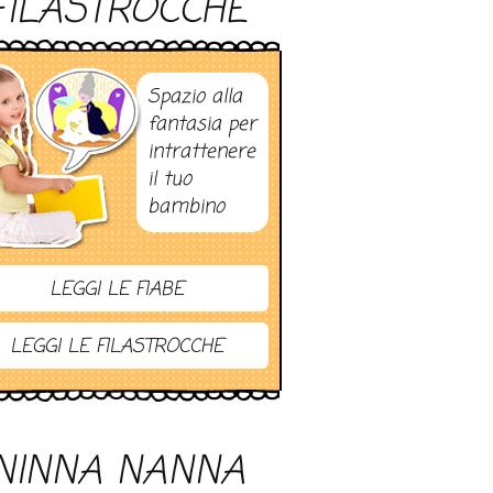
FILASTROCCHE
Spazio alla
fantasia per
intrattenere
il tuo
bambino
LEGGI LE FIABE
LEGGI LE FILASTROCCHE
NINNA NANNA