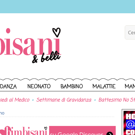
IDANZA
NEONATO
BAMBINO
MALATTIE
MA
iedi al Medico
Settimane di Gravidanza
Battesimo No St
ono