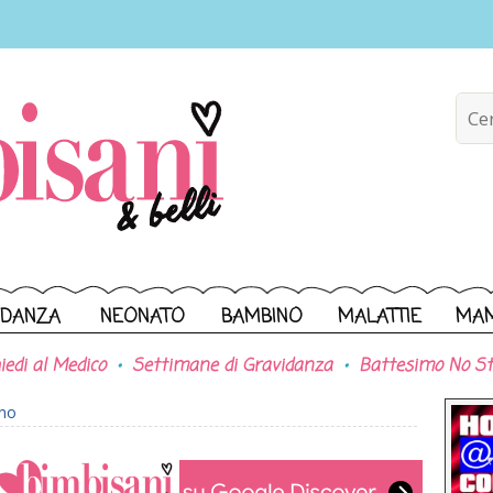
IDANZA
NEONATO
BAMBINO
MALATTIE
MA
iedi al Medico
Settimane di Gravidanza
Battesimo No St
ono