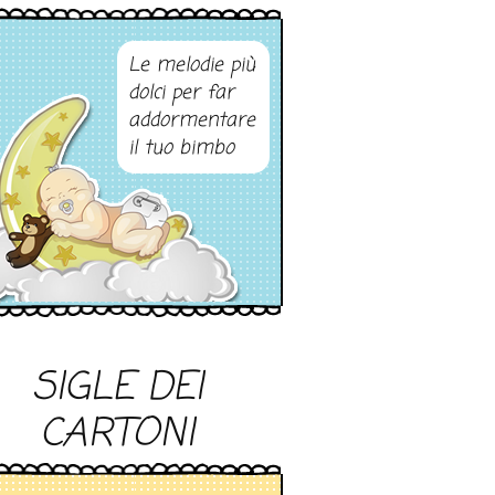
Le melodie più
dolci per far
addormentare
il tuo bimbo
SIGLE DEI
CARTONI