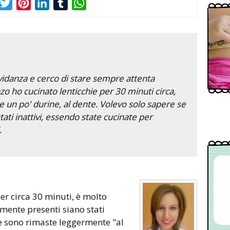
acebook
Twitter
Pinterest
LinkedIn
Tumblr
WhatsApp
vidanza e cerco di stare sempre attenta
nzo ho cucinato lenticchie per 30 minuti circa,
un po' durine, al dente. Volevo solo sapere se
ati inattivi, essendo state cucinate per
.
per circa 30 minuti, è molto
lmente presenti siano stati
 se sono rimaste leggermente "al