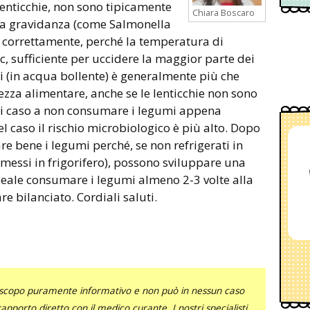
lenticchie, non sono tipicamente
Chiara Boscaro
r la gravidanza (come Salmonella
i correttamente, perché la temperatura di
c, sufficiente per uccidere la maggior parte dei
i (in acqua bollente) è generalmente più che
rezza alimentare, anche se le lenticchie non sono
ni caso a non consumare i legumi appena
l caso il rischio microbiologico è più alto. Dopo
re bene i legumi perché, se non refrigerati in
messi in frigorifero), possono sviluppare una
ideale consumare i legumi almeno 2-3 volte alla
e bilanciato. Cordiali saluti.
uno scopo puramente informativo e non può in nessun caso
al rapporto diretto con il medico curante. I nostri specialisti