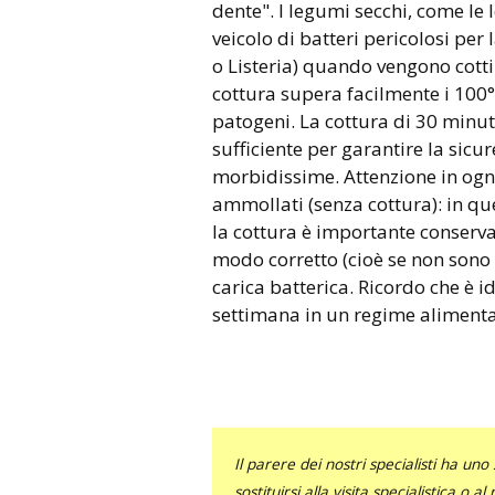
dente". I legumi secchi, come le 
veicolo di batteri pericolosi pe
o Listeria) quando vengono cott
cottura supera facilmente i 100°
patogeni. La cottura di 30 minut
sufficiente per garantire la sicu
morbidissime. Attenzione in og
ammollati (senza cottura): in que
la cottura è importante conserva
modo corretto (cioè se non sono 
carica batterica. Ricordo che è 
settimana in un regime alimentar
Il parere dei nostri specialisti ha 
sostituirsi alla visita specialistica o 