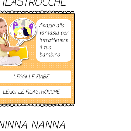
FILASTROCCHE
Spazio alla
fantasia per
intrattenere
il tuo
bambino
LEGGI LE FIABE
LEGGI LE FILASTROCCHE
NINNA NANNA