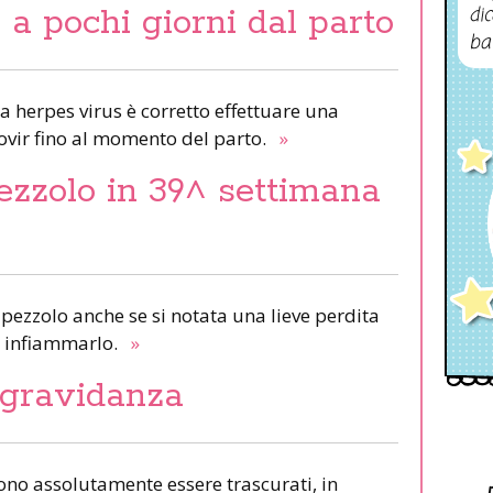
 a pochi giorni dal parto
dic
ba
da herpes virus è corretto effettuare una
clovir fino al momento del parto.
»
ezzolo in 39^ settimana
apezzolo anche se si notata una lieve perdita
di infiammarlo.
»
 gravidanza
ono assolutamente essere trascurati, in