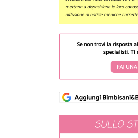
mettono a disposizione le loro conosce
diffusione di notizie mediche corrett
Se non trovi la risposta a
specialisti. T
FAI UNA
SULLO S