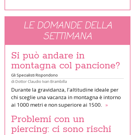
LE DOMANDE DELLA
SETTIMANA
Si può andare in
montagna col pancione?
Gli Specialisti Rispondono
di
Dottor Claudio Ivan Brambilla
Durante la gravidanza, l'altitudine ideale per
chi sceglie una vacanza in montagna è intorno
ai 1000 metri e non superiore ai 1500.
»
Problemi con un
piercing: ci sono rischi