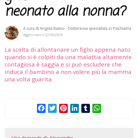
neonato alla nonna?
A cura di
Angela Raimo - Dottoressa specialista in Psichiatria
Aggiornato il
22/05/2026
La scelta di allontanare un figlio appena nato
quando si è colpiti da una malattia altamente
contagiosa è saggia e si può escludere che
induca il bambino a non volere più la mamma
una volta guarita.
Facebook
Twitter
Pinterest
LinkedIn
Tumblr
WhatsApp
Una domanda di: Alessandra