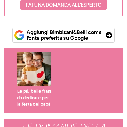
FAI UNA DOMANDA ALL’ESPERTO
Le più belle frasi
da dedicare per
la festa del papà