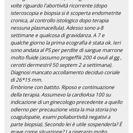
volte riguardo l'abortività ricorrente (dopo
isteroscopia e biopsia si è scoperta endometrite
cronica, al controllo istologico dopo terapia
nessuna plasmacellula). Adesso sono a 8
settimane e qualcosa di gravidanza. A 7 e
qualche giorno la prima ecografia è stata ok. Ieri
sono andata al PS per perdite di sangue marrone
molto fluide (assumo progeffik 200 4 ovuli al gg ,
cerotti dermestril 50 septem 2 a settimana).
Diagnosi mancato accollamento deciduo coriale
di 26*15 mm.
Embrione con battito. Riposo e continuazione
della terapia. Assumevo la cardioAsa 100 su
indicazione di un ginecologo precedente a quello
odierno per precauzione vista la mia storia (no
coagulopatie, esami poliabortività negativi a
parte biopsia). Secondo lei è utile sospenderla? È
grave come situazione? La ringrazio molto.