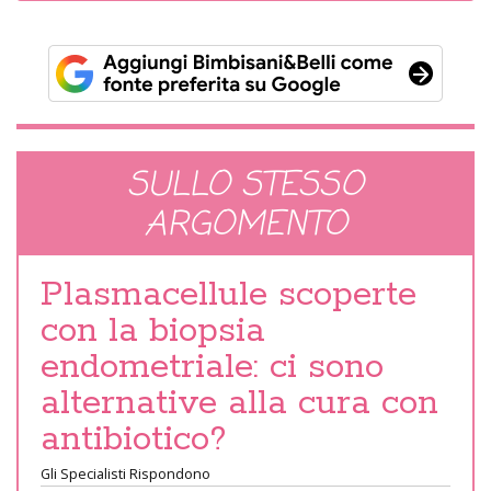
SULLO STESSO
ARGOMENTO
Plasmacellule scoperte
con la biopsia
endometriale: ci sono
alternative alla cura con
antibiotico?
Gli Specialisti Rispondono