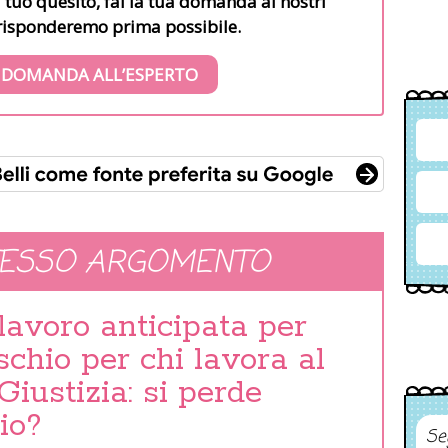
l tuo quesito, fai la tua domanda ai nostri
i risponderemo prima possibile.
 DOMANDA ALL’ESPERTO
TESSO ARGOMENTO
lavoro anticipata per
schio per chi lavora al
Giustizia: si perde
io?
Se