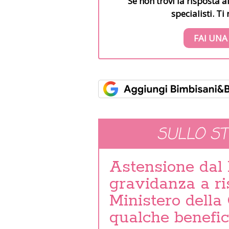
Se non trovi la risposta a
specialisti. T
FAI UNA
SULLO S
Astensione dal 
gravidanza a ri
Ministero della 
qualche benefic