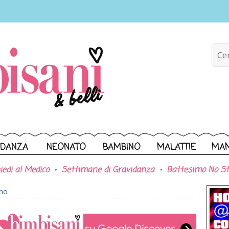
IDANZA
NEONATO
BAMBINO
MALATTIE
MA
iedi al Medico
Settimane di Gravidanza
Battesimo No St
ono