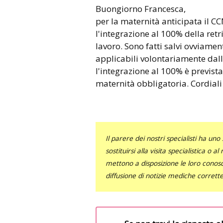
Buongiorno Francesca,
per la maternità anticipata il C
l'integrazione al 100% della ret
lavoro. Sono fatti salvi ovviamen
applicabili volontariamente dall
l'integrazione al 100% è prevista
maternità obbligatoria. Cordiali 
Il parere dei nostri specialisti ha 
sostituirsi alla visita specialistica o 
mettono a disposizione le loro conosce
diffusione di notizie mediche corrett