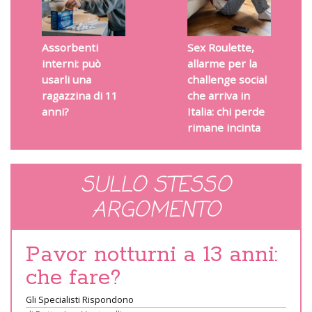
Assorbenti
Sex Roulette,
interni: può
allarme per la
usarli una
challenge social
ragazzina di 11
che arriva in
anni?
Italia: chi perde
rimane incinta
SULLO STESSO
ARGOMENTO
Pavor notturni a 13 anni:
che fare?
Gli Specialisti Rispondono