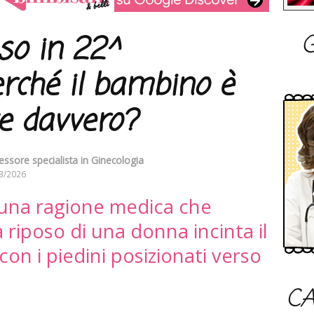
G
so in 22^
rché il bambino è
ve davvero?
essore specialista in Ginecologia
3/2026
lcuna ragione medica che
a riposo di una donna incinta il
con i piedini posizionati verso
CA