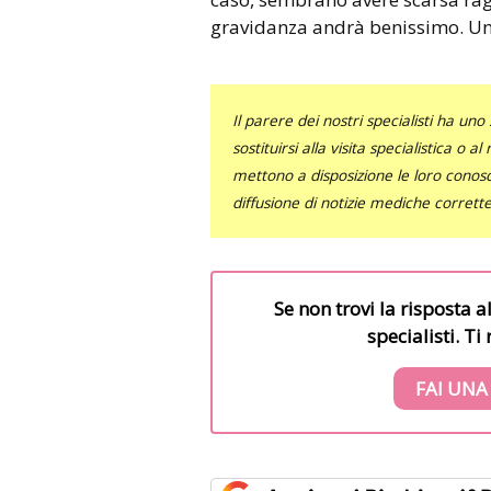
gravidanza andrà benissimo. Un 
Il parere dei nostri specialisti ha 
sostituirsi alla visita specialistica o 
mettono a disposizione le loro conosce
diffusione di notizie mediche corrett
Se non trovi la risposta a
specialisti. T
FAI UNA