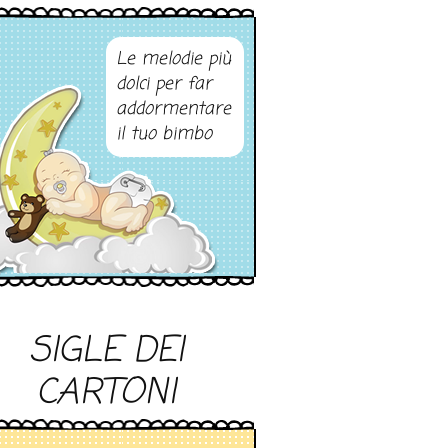
Le melodie più
dolci per far
addormentare
il tuo bimbo
SIGLE DEI
CARTONI