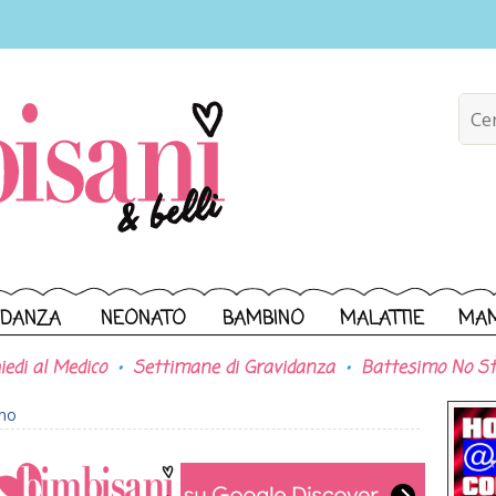
IDANZA
NEONATO
BAMBINO
MALATTIE
MA
iedi al Medico
Settimane di Gravidanza
Battesimo No St
ono