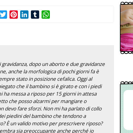
acebook
Twitter
Pinterest
LinkedIn
Tumblr
WhatsApp
i gravidanza, dopo un aborto e due gravidanze
e, anche la morfologica di pochi giorni fa è
mpre stato in posizione cefalica. Oggi al
iegato che il bambino si è girato e con i piedi
mi ha messa a riposo per 15 giorni in attesa
 detto che posso alzarmi per mangiare o
 devo fare sforzi. Non mi ha parlato di collo
 dei piedini del bambino che tendono a
? È un valido motivo per prescrivere riposo?
sembra sia preoccupante anche perché io