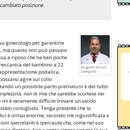
 cambiato posizione.
uo ginecologo per garantirle
o, ma questo non può passare
essa a riposo che ha ben poche
a meccanica del bambino a 22
Augusto Enrico
appresentazione podalica,
Semprini
 possano agire sul collo
litando un possibile parto prematuro è del tutto
plessità, non le mie che sarebbe scortese nei
 mi è veramente difficile trovare un valido
 stato consigliato. Tenga presente che la
ici è ormai enorme, secondo me ingiustificata e
ioni iperzelanti e ipercaute che, come nel suo
ione d’essere. Con o senza riposo per me la sua