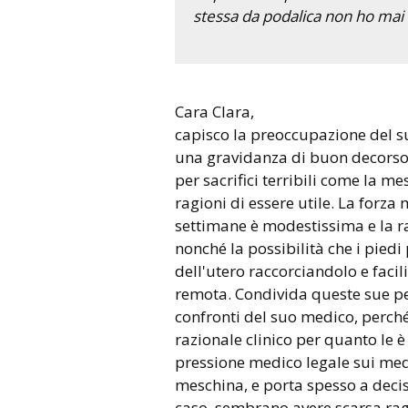
stessa da podalica non ho mai
Cara Clara,
capisco la preoccupazione del s
una gravidanza di buon decors
per sacrifici terribili come la m
ragioni di essere utile. La forz
settimane è modestissima e la r
nonché la possibilità che i piedi
dell'utero raccorciandolo e faci
remota. Condivida queste sue per
confronti del suo medico, perché
razionale clinico per quanto le è
pressione medico legale sui med
meschina, e porta spesso a decis
caso, sembrano avere scarsa rag