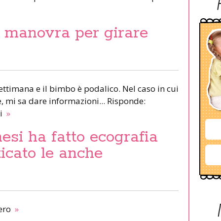
, manovra per girare
ettimana e il bimbo è podalico. Nel caso in cui
, mi sa dare informazioni... Risponde:
ni
»
si ha fatto ecografia
icato le anche
iero
»