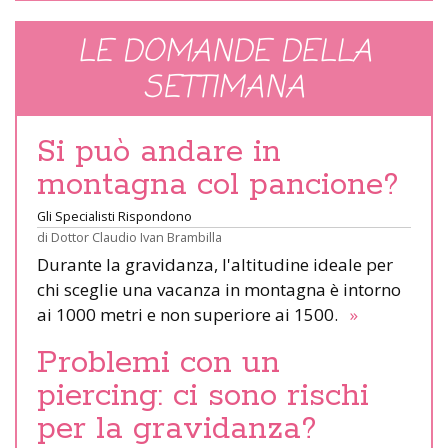
LE DOMANDE DELLA
SETTIMANA
Si può andare in
montagna col pancione?
Gli Specialisti Rispondono
di
Dottor Claudio Ivan Brambilla
Durante la gravidanza, l'altitudine ideale per
chi sceglie una vacanza in montagna è intorno
ai 1000 metri e non superiore ai 1500.
»
Problemi con un
piercing: ci sono rischi
per la gravidanza?