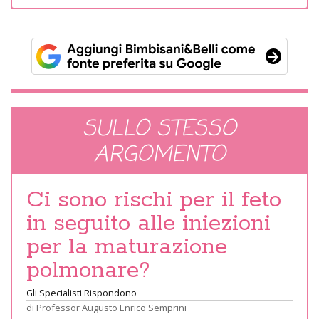
SULLO STESSO
ARGOMENTO
Ci sono rischi per il feto
in seguito alle iniezioni
per la maturazione
polmonare?
Gli Specialisti Rispondono
di
Professor Augusto Enrico Semprini