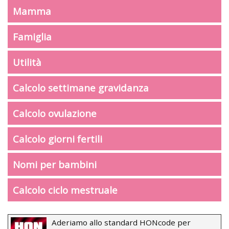
Mamma
Famiglia
Utilità
Calcolo settimane gravidanza
Calcolo ovulazione
Calcolo giorni fertili
Nomi per bambini
Calcolo ciclo mestruale
Aderiamo allo standard HONcode per