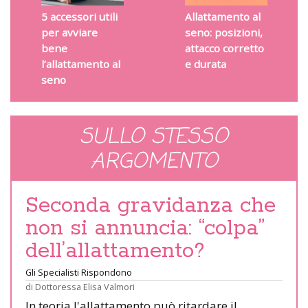
5 accessori utili
Allattamento al
per avviare
seno: posizioni,
bene
attacco corretto
l’allattamento al
e durata
seno
SULLO STESSO
ARGOMENTO
Seconda gravidanza che
non si annuncia: “colpa”
dell’allattamento?
Gli Specialisti Rispondono
di
Dottoressa Elisa Valmori
In teoria l'allattamento può ritardare il