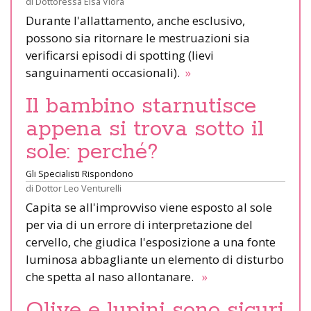
di
Dottoressa Elsa Viora
Durante l'allattamento, anche esclusivo,
possono sia ritornare le mestruazioni sia
verificarsi episodi di spotting (lievi
sanguinamenti occasionali).
»
Il bambino starnutisce
appena si trova sotto il
sole: perché?
Gli Specialisti Rispondono
di
Dottor Leo Venturelli
Capita se all'improvviso viene esposto al sole
per via di un errore di interpretazione del
cervello, che giudica l'esposizione a una fonte
luminosa abbagliante un elemento di disturbo
che spetta al naso allontanare.
»
Olive e lupini sono sicuri