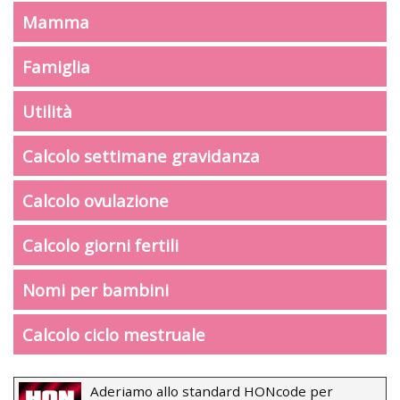
Mamma
Famiglia
Utilità
Calcolo settimane gravidanza
Calcolo ovulazione
Calcolo giorni fertili
Nomi per bambini
Calcolo ciclo mestruale
Aderiamo allo standard HONcode per