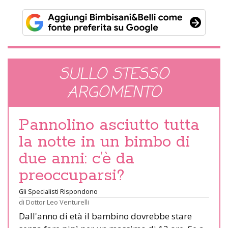
SULLO STESSO
ARGOMENTO
Pannolino asciutto tutta
la notte in un bimbo di
due anni: c’è da
preoccuparsi?
Gli Specialisti Rispondono
di
Dottor Leo Venturelli
Dall'anno di età il bambino dovrebbe stare