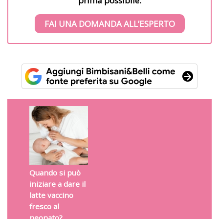
prima possibile.
FAI UNA DOMANDA ALL’ESPERTO
Quando si può
iniziare a dare il
latte vaccino
fresco al
neonato?