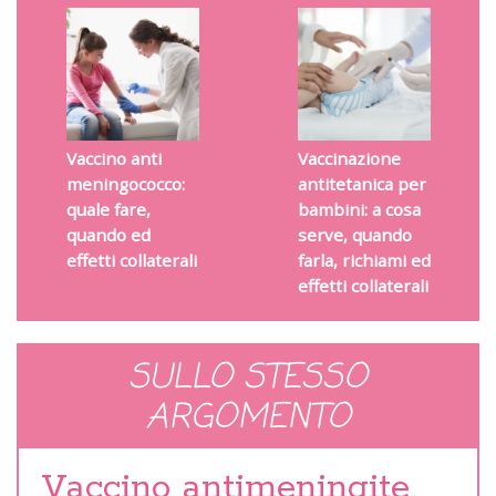
Vaccino anti
Vaccinazione
meningococco:
antitetanica per
quale fare,
bambini: a cosa
quando ed
serve, quando
effetti collaterali
farla, richiami ed
effetti collaterali
SULLO STESSO
ARGOMENTO
Vaccino antimeningite