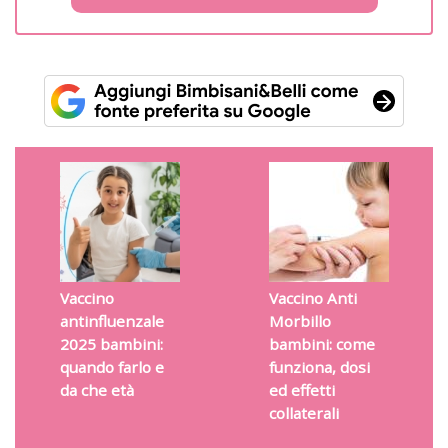
Vaccino
Vaccino Anti
antinfluenzale
Morbillo
2025 bambini:
bambini: come
quando farlo e
funziona, dosi
da che età
ed effetti
collaterali