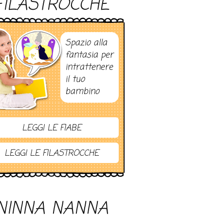
FILASTROCCHE
Spazio alla
fantasia per
intrattenere
il tuo
bambino
LEGGI LE FIABE
LEGGI LE FILASTROCCHE
NINNA NANNA