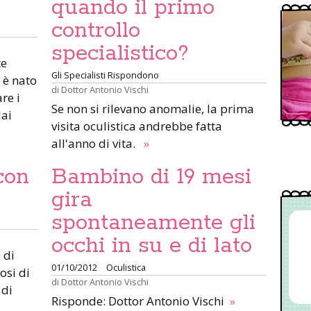
quando il primo
controllo
specialistico?
te
Gli Specialisti Rispondono
 è nato
di
Dottor Antonio Vischi
re i
Se non si rilevano anomalie, la prima
dai
visita oculistica andrebbe fatta
all'anno di vita.
»
con
Bambino di 19 mesi
gira
spontaneamente gli
occhi in su e di lato
 di
01/10/2012
Oculistica
osi di
di
Dottor Antonio Vischi
 di
Risponde: Dottor Antonio Vischi
»