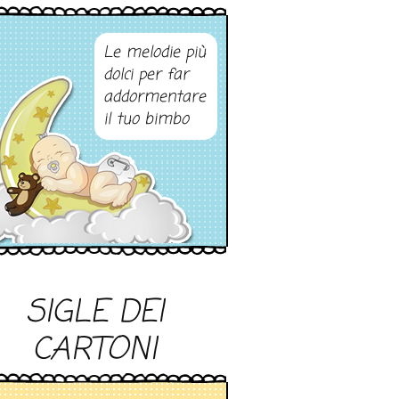
Le melodie più
dolci per far
addormentare
il tuo bimbo
SIGLE DEI
CARTONI