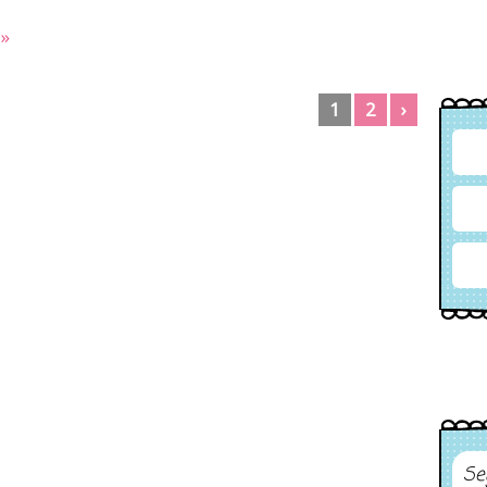
»
1
2
›
Se