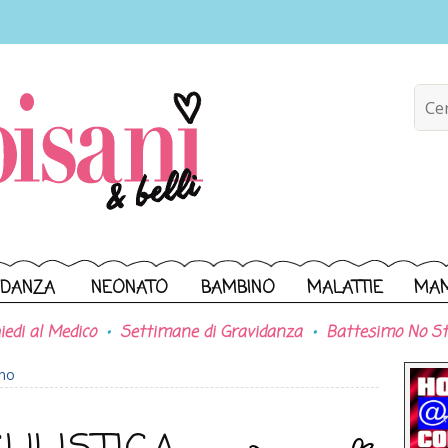
IDANZA
NEONATO
BAMBINO
MALATTIE
MA
iedi al Medico
Settimane di Gravidanza
Battesimo No St
ono