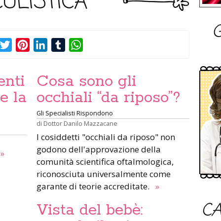
ULISTICA
G
acebook
Twitter
Pinterest
LinkedIn
Tumblr
WhatsApp
enti
Cosa sono gli
e la
occhiali “da riposo”?
Gli Specialisti Rispondono
di
Dottor Danilo Mazzacane
I cosiddetti "occhiali da riposo" non
godono dell'approvazione della
»
comunità scientifica oftalmologica,
riconosciuta universalmente come
garante di teorie accreditate.
»
CA
Vista del bebè: