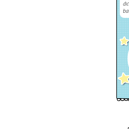
dic
ba