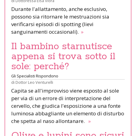
di
Dottoressa Elsa Viora
Durante l'allattamento, anche esclusivo,
possono sia ritornare le mestruazioni sia
verificarsi episodi di spotting (lievi
sanguinamenti occasionali).
»
Il bambino starnutisce
appena si trova sotto il
sole: perché?
Gli Specialisti Rispondono
di
Dottor Leo Venturelli
Capita se all'improvviso viene esposto al sole
per via di un errore di interpretazione del
cervello, che giudica l'esposizione a una fonte
luminosa abbagliante un elemento di disturbo
che spetta al naso allontanare.
»
Olive e lupini sono sicuri