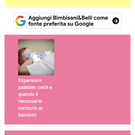
Espansore
palatale: cos’è e
quando è
necessario
metterlo ai
bambini