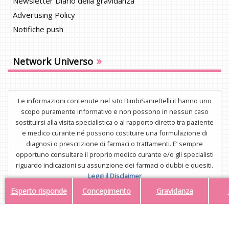
Newsletter Diario della gravidanza
Advertising Policy
Notifiche push
»
Network Universo
Le informazioni contenute nel sito BimbiSanieBelli.it hanno uno
scopo puramente informativo e non possono in nessun caso
sostituirsi alla visita specialistica o al rapporto diretto tra paziente
e medico curante né possono costituire una formulazione di
diagnosi o prescrizione di farmaci o trattamenti. E’ sempre
opportuno consultare il proprio medico curante e/o gli specialisti
riguardo indicazioni su assunzione dei farmaci o dubbi e quesiti.
Leggi il Disclaimer
Esperto risponde
Concepimento
Gravidanza
UNISTAR Srl - Corso di Porta Nuova 3/A, 20121, Milano - P.IVA
34554323112
Mail:
redazione@bimbisaniebelli.it
- Tel: 02.63.675.300