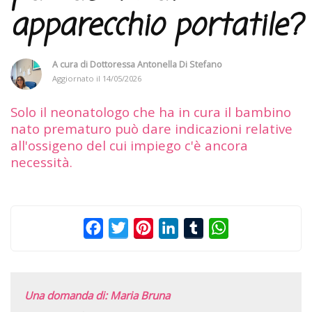
apparecchio portatile?
A cura di
Dottoressa Antonella Di Stefano
Aggiornato il
14/05/2026
Solo il neonatologo che ha in cura il bambino
nato prematuro può dare indicazioni relative
all'ossigeno del cui impiego c'è ancora
necessità.
Facebook
Twitter
Pinterest
LinkedIn
Tumblr
WhatsApp
Una domanda di: Maria Bruna