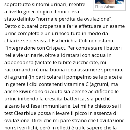
soprattutto sintomi urinari, mentre
Elisa Valmori
a livello ginecologico il muco era
stato definito "normale perdita da ovulazione".
Detto ciò, sarei propensa a farle effettuare un esame
urine completo e un'urinocoltura in modo da
chiarire se persista l'Escherichia Coli nonostante
l'integrazione con Crispact. Per contrastare i batteri
nelle vie urinarie, oltre a idratarsi con acqua in
abbondanza (vietate le bibite zuccherate, mi
raccomando) è una buona idea assumere spremute
di agrumi (in particolare il pompelmo se le piace) e
in genere i cibi contenenti vitamina C (agrumi, ma
anche kiwi): sono di aiuto sia perché acidificano le
urine inibendo la crescita batterica, sia perché
alzano le difese immunitarie. Lei mi ha chiesto se il
test Clearblue possa rilevare il picco in assenza di
ovulazione. Direi che mi pare strano che l'ovulazione
non si verifichi, però in effetti è utile sapere che la