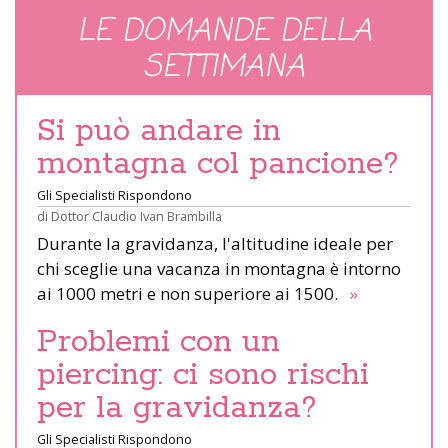
LE DOMANDE DELLA
SETTIMANA
Si può andare in
montagna col pancione?
Gli Specialisti Rispondono
di
Dottor Claudio Ivan Brambilla
Durante la gravidanza, l'altitudine ideale per
chi sceglie una vacanza in montagna è intorno
ai 1000 metri e non superiore ai 1500.
»
Problemi con un
piercing: ci sono rischi
per la gravidanza?
Gli Specialisti Rispondono