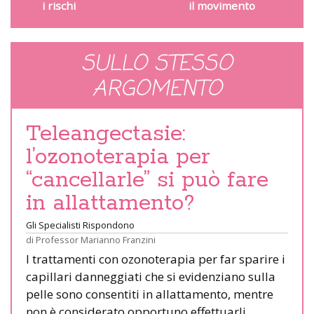
i rischi
il movimento
SULLO STESSO
ARGOMENTO
Teleangectasie:
l’ozonoterapia per
“cancellarle” si può fare
in allattamento?
Gli Specialisti Rispondono
di
Professor Marianno Franzini
I trattamenti con ozonoterapia per far sparire i
capillari danneggiati che si evidenziano sulla
pelle sono consentiti in allattamento, mentre
non è considerato opportuno effettuarli