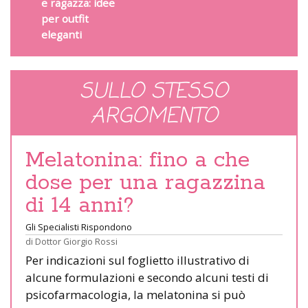
e ragazza: idee
per outfit
eleganti
SULLO STESSO
ARGOMENTO
Melatonina: fino a che
dose per una ragazzina
di 14 anni?
Gli Specialisti Rispondono
di
Dottor Giorgio Rossi
Per indicazioni sul foglietto illustrativo di
alcune formulazioni e secondo alcuni testi di
psicofarmacologia, la melatonina si può