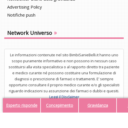
Advertising Policy
Notifiche push
»
Network Universo
Le informazioni contenute nel sito BimbiSanieBelli.it hanno uno
scopo puramente informativo e non possono in nessun caso
sostituirsi alla visita specialistica o al rapporto diretto tra paziente
e medico curante né possono costituire una formulazione di
diagnosi o prescrizione di farmaci o trattamenti. E’ sempre
opportuno consultare il proprio medico curante e/o gli specialisti
riguardo indicazioni su assunzione dei farmaci o dubbi e quesiti.
Leggi il Disclaimer
Esperto risponde
Concepimento
Gravidanza
UNISTAR Srl - Corso di Porta Nuova 3/A, 20121, Milano - P.IVA
34554323112
Mail:
redazione@bimbisaniebelli.it
- Tel: 02.63.675.300