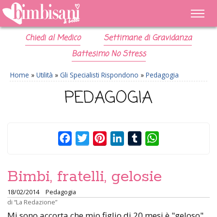
Chiedi al Medico
Settimane di Gravidanza
Battesimo No Stress
Home
»
Utilità
»
Gli Specialisti Rispondono
»
Pedagogia
PEDAGOGIA
Facebook
Twitter
Pinterest
LinkedIn
Tumblr
WhatsApp
Bimbi, fratelli, gelosie
18/02/2014
Pedagogia
di
“La Redazione”
Mi sono accorta che mio figlio di 20 mesi è "geloso"