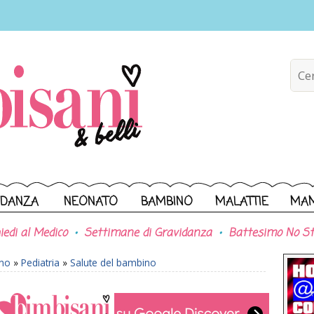
IDANZA
NEONATO
BAMBINO
MALATTIE
MA
iedi al Medico
Settimane di Gravidanza
Battesimo No St
ono
»
Pediatria
»
Salute del bambino