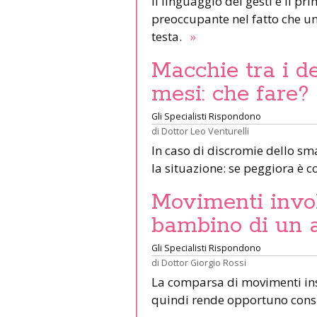
Il linguaggio dei gesti è il pr
preoccupante nel fatto che u
testa.
»
Macchie tra i de
mesi: che fare?
Gli Specialisti Rispondono
di
Dottor Leo Venturelli
In caso di discromie dello sm
la situazione: se peggiora è c
Movimenti invol
bambino di un 
Gli Specialisti Rispondono
di
Dottor Giorgio Rossi
La comparsa di movimenti inso
quindi rende opportuno consu