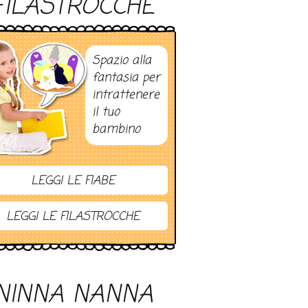
FILASTROCCHE
Spazio alla
fantasia per
intrattenere
il tuo
bambino
LEGGI LE FIABE
LEGGI LE FILASTROCCHE
NINNA NANNA