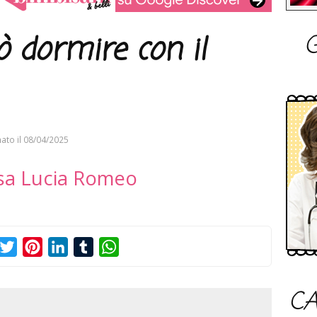
G
 dormire con il
ato il
08/04/2025
sa Lucia Romeo
acebook
Twitter
Pinterest
LinkedIn
Tumblr
WhatsApp
CA