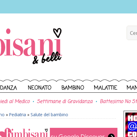
IDANZA
NEONATO
BAMBINO
MALATTIE
MA
iedi al Medico
Settimane di Gravidanza
Battesimo No St
ono
»
Pediatria
»
Salute del bambino