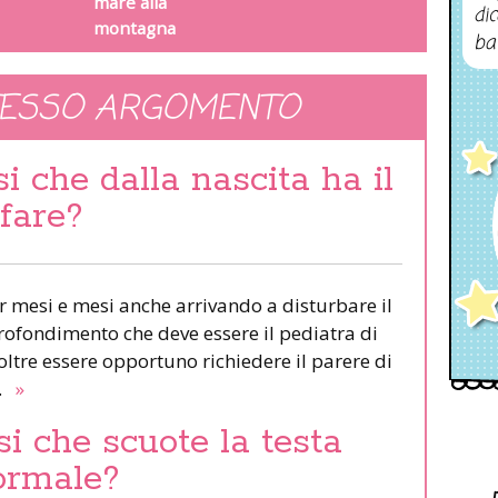
mare alla
dic
montagna
ba
TESSO ARGOMENTO
i che dalla nascita ha il
 fare?
r mesi e mesi anche arrivando a disturbare il
rofondimento che deve essere il pediatra di
oltre essere opportuno richiedere il parere di
e.
»
i che scuote la testa
normale?