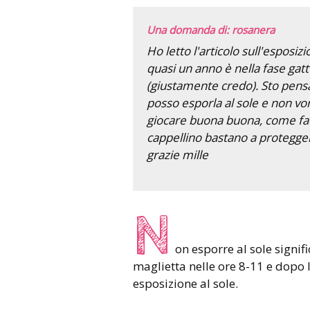
Una domanda di: rosanera
Ho letto l'articolo sull'esposizi
quasi un anno è nella fase ga
(giustamente credo). Sto pens
posso esporla al sole e non vor
giocare buona buona, come facci
cappellino bastano a protegger
grazie mille
N
on esporre al sole signif
maglietta nelle ore 8-11 e dopo l
esposizione al sole.