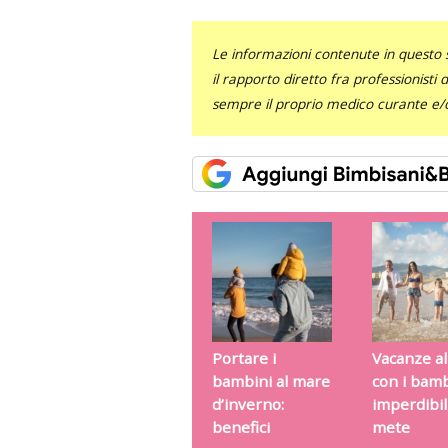
Le informazioni contenute in questo 
il rapporto diretto fra professionisti
sempre il proprio medico curante e/o 
Portare i
Vacanze a
bambini al mare
con i bamb
d’inverno:
imperdibil
benefici
mete