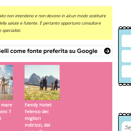
sito non intendono e non devono in alcun modo sostituire
 della salute e l’utente. È pertanto opportuno consultare
specialisti.
l mare
Family Hotel:
ini: 7
l’elenco dei
i
migliori
indirizzi, dal
Se