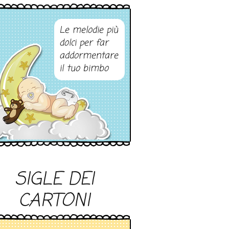
Le melodie più
dolci per far
addormentare
il tuo bimbo
SIGLE DEI
CARTONI