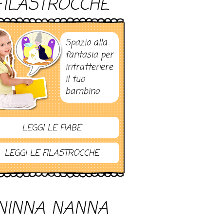
FILASTROCCHE
Spazio alla
fantasia per
intrattenere
il tuo
bambino
LEGGI LE FIABE
LEGGI LE FILASTROCCHE
NINNA NANNA