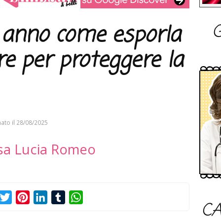
G
 anno come esporla
re per proteggere la
ato il
28/08/2025
sa Lucia Romeo
acebook
Twitter
Pinterest
LinkedIn
Tumblr
WhatsApp
CA