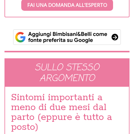
FAI UNA DOMANDA ALL’ESPERTO
SULLO STESSO
ARGOMENTO
Sintomi importanti a
meno di due mesi dal
parto (eppure è tutto a
posto)