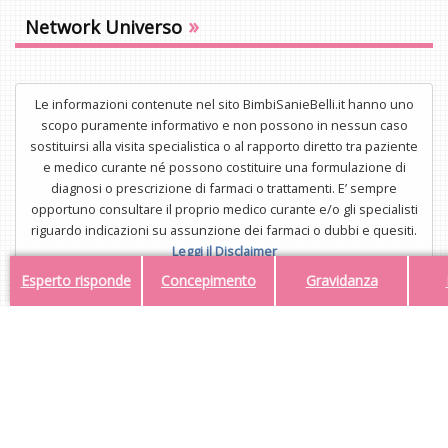
»
Network Universo
Le informazioni contenute nel sito BimbiSanieBelli.it hanno uno
scopo puramente informativo e non possono in nessun caso
sostituirsi alla visita specialistica o al rapporto diretto tra paziente
e medico curante né possono costituire una formulazione di
diagnosi o prescrizione di farmaci o trattamenti. E’ sempre
opportuno consultare il proprio medico curante e/o gli specialisti
riguardo indicazioni su assunzione dei farmaci o dubbi e quesiti.
Leggi il Disclaimer
Esperto risponde
Concepimento
Gravidanza
UNISTAR Srl - Corso di Porta Nuova 3/A, 20121, Milano - P.IVA
34554323112
Mail:
redazione@bimbisaniebelli.it
- Tel: 02.63.675.300
© 2026 - Tutti i diritti riservati