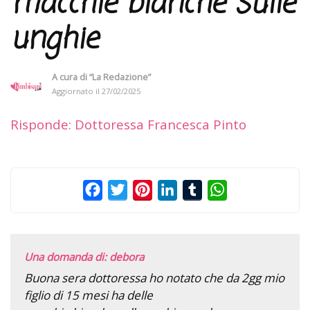
macchie bianche sulle
unghie
A cura di
“La Redazione”
Aggiornato il
27/02/2025
Risponde: Dottoressa Francesca Pinto
Facebook
Twitter
Pinterest
LinkedIn
Tumblr
WhatsApp
Una domanda di: debora
Buona sera dottoressa ho notato che da 2gg mio
figlio di 15 mesi ha delle