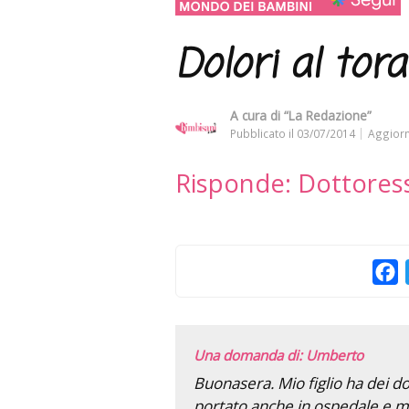
Dolori al tor
A cura di
“La Redazione”
Pubblicato il
03/07/2014
Aggiorn
Risponde: Dottores
F
Una domanda di: Umberto
Buonasera. Mio figlio ha dei do
portato anche in ospedale e mi