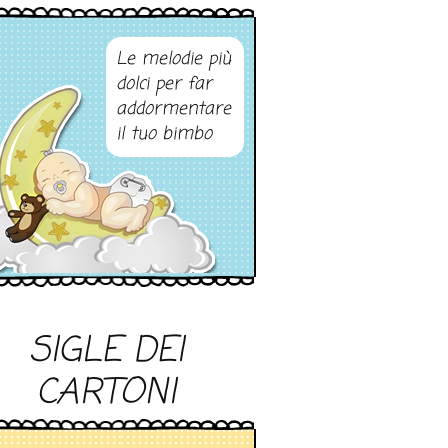
Le melodie più
dolci per far
addormentare
il tuo bimbo
SIGLE DEI
CARTONI