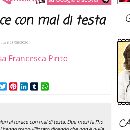
G
ace con mal di testa
ato il
23/06/2026
sa Francesca Pinto
acebook
Twitter
Pinterest
LinkedIn
Tumblr
WhatsApp
CA
lori al torace con mal di testa. Due mesi fa l’ho
 hanno tranquillizzato dicendo che non è nulla.