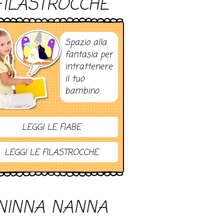
FILASTROCCHE
Spazio alla
fantasia per
intrattenere
il tuo
bambino
LEGGI LE FIABE
LEGGI LE FILASTROCCHE
NINNA NANNA