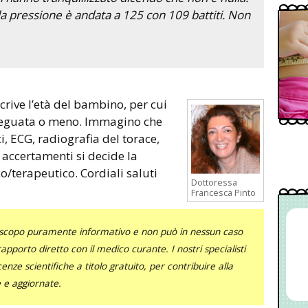
e la pressione è andata a 125 con 109 battiti. Non
adeguata o meno. Immagino che
i, ECG, radiografia del torace,
i accertamenti si decide la
o/terapeutico. Cordiali saluti
Dottoressa
Francesca Pinto
uno scopo puramente informativo e non può in nessun caso
al rapporto diretto con il medico curante. I nostri specialisti
nze scientifiche a titolo gratuito, per contribuire alla
e e aggiornate.