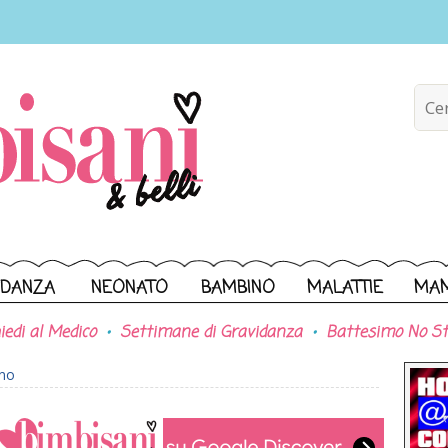
IDANZA
NEONATO
BAMBINO
MALATTIE
MA
iedi al Medico
Settimane di Gravidanza
Battesimo No St
ono