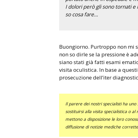
I dolori però gli sono tornati 
so cosa fare…
Buongiorno. Purtroppo non mi scrive l’età del bambino, per cui
non so dirle se la pressione è 
siano stati già fatti esami ematic
visita oculistica. In base a quest
prosecuzione dell’iter diagnostic
Il parere dei nostri specialisti ha 
sostituirsi alla visita specialistica o 
mettono a disposizione le loro conosce
diffusione di notizie mediche corrett